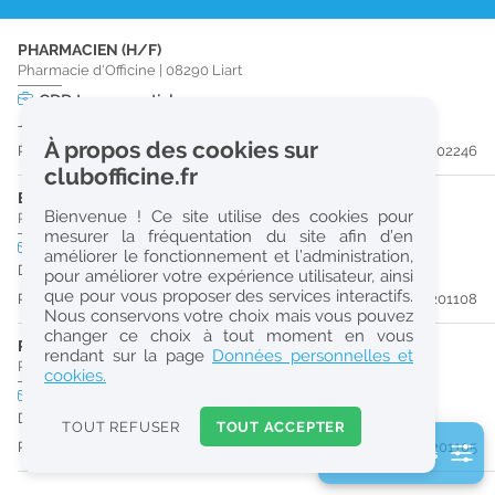
r
PHARMACIEN (H/F)
e
Pharmacie d'Officine
|
08290
Liart
c
CDD
temps partiel
Jusqu'au 27/02/27
h
À propos des cookies sur
Publiée il y a 30 jour(s)
#202246
e
clubofficine.fr
r
ETUDIANT EN PHARMACIE 6E ANNÉE VALIDÉE (H/F)
Bienvenue ! Ce site utilise des cookies pour
Pharmacie d'Officine
|
08000
Charleville Mezieres
c
mesurer la fréquentation du site afin d’en
CDD
temps partiel
améliorer le fonctionnement et l’administration,
h
Du 01/09/26 au 30/12/26
pour améliorer votre expérience utilisateur, ainsi
e
que pour vous proposer des services interactifs.
Publiée il y a 46 jour(s)
#201108
Nous conservons votre choix mais vous pouvez
changer ce choix à tout moment en vous
PHARMACIEN (H/F)
Réinitialiser
rendant sur la page
Données personnelles et
Pharmacie d'Officine
|
08000
Charleville Mezieres
cookies.
CDD
temps partiel
2
Du 30/08/26 au 25/02/27
0
TOUT REFUSER
TOUT ACCEPTER
k
Publiée il y a 46 jour(s)
#201105
2 filtre(s) actifs
m
Consulter les offres de la France d'outre-mer