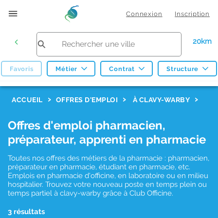
Connexion
Inscription
20km
Favoris
Métier
Contrat
Structure
F
ACCUEIL
OFFRES D'EMPLOI
À CLAVY-WARBY
i
Offres d'emploi pharmacien,
l
préparateur, apprenti en pharmacie
t
r
Toutes nos offres des métiers de la pharmacie : pharmacien,
préparateur en pharmacie, étudiant en pharmacie, etc.
e
Emplois en pharmacie d'officine, en laboratoire ou en milieu
hospitalier. Trouvez votre nouveau poste en temps plein ou
s
temps partiel à clavy-warby grâce à Club Officine.
d
3 résultats
e