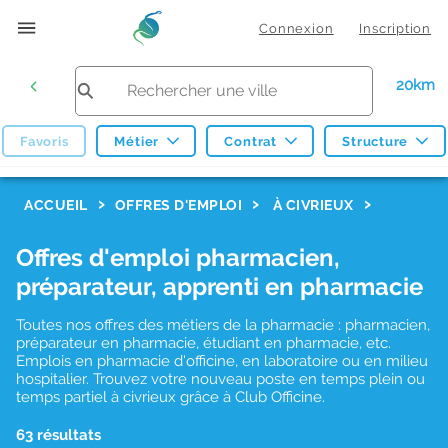
Connexion
Inscription
20km
Favoris
Métier
Contrat
Structure
F
ACCUEIL
OFFRES D'EMPLOI
À CIVRIEUX
i
Offres d'emploi pharmacien,
l
préparateur, apprenti en pharmacie
t
r
Toutes nos offres des métiers de la pharmacie : pharmacien,
préparateur en pharmacie, étudiant en pharmacie, etc.
e
Emplois en pharmacie d'officine, en laboratoire ou en milieu
hospitalier. Trouvez votre nouveau poste en temps plein ou
s
temps partiel à civrieux grâce à Club Officine.
d
63 résultats
e