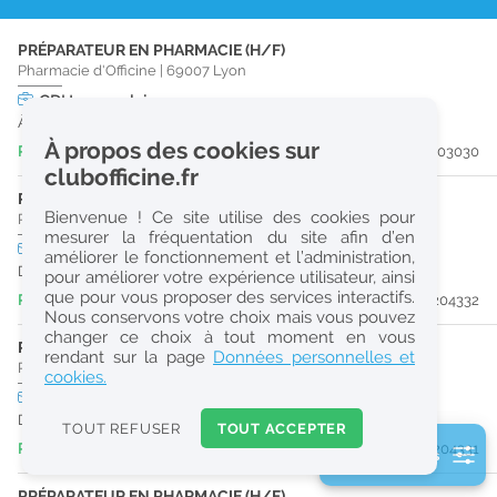
r
PRÉPARATEUR EN PHARMACIE (H/F)
e
Pharmacie d'Officine
|
69007
Lyon
c
CDI
temps plein
À partir du 02/09/26
h
À propos des cookies sur
Publiée il y a 3 jour(s)
#203030
e
clubofficine.fr
r
PRÉPARATEUR EN PHARMACIE (H/F)
Bienvenue ! Ce site utilise des cookies pour
Pharmacie d'Officine
|
69003
Lyon
c
mesurer la fréquentation du site afin d’en
CDI
temps plein
améliorer le fonctionnement et l’administration,
h
Dès que possible
pour améliorer votre expérience utilisateur, ainsi
e
que pour vous proposer des services interactifs.
Publiée il y a 3 jour(s)
#204332
Nous conservons votre choix mais vous pouvez
changer ce choix à tout moment en vous
PRÉPARATEUR EN PHARMACIE (H/F)
Réinitialiser
rendant sur la page
Données personnelles et
Pharmacie d'Officine
|
69500
Bron
cookies.
CDI
temps plein
2
Dès que possible
0
TOUT REFUSER
TOUT ACCEPTER
k
Publiée il y a 3 jour(s)
#204331
2 filtre(s) actifs
m
Consulter les offres de la France d'outre-mer
PRÉPARATEUR EN PHARMACIE (H/F)