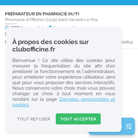
r
PRÉPARATEUR EN PHARMACIE (H/F)
e
Pharmacie d'Officine
|
03150
Saint-Gérand-Le-Puy
c
CDD
temps plein
Logement
Du 13/09/26 au 31/03/27
h
À propos des cookies sur
Publiée il y a 54 jour(s)
#200612
e
clubofficine.fr
r
Bienvenue ! Ce site utilise des cookies pour
c
mesurer la fréquentation du site afin d’en
améliorer le fonctionnement et l’administration,
h
pour améliorer votre expérience utilisateur, ainsi
e
que pour vous proposer des services interactifs.
Nous conservons votre choix mais vous pouvez
changer ce choix à tout moment en vous
Réinitialiser
rendant sur la page
Données personnelles et
cookies.
2
0
TOUT REFUSER
TOUT ACCEPTER
k
2 filtre(s) actifs
m
Consulter les offres de la France d'outre-mer