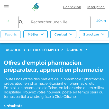
Connexion
Inscription
20km
Favoris
Métier
Contrat
Structure
F
ACCUEIL
OFFRES D'EMPLOI
À CINDRE
i
Offres d'emploi pharmacien,
l
préparateur, apprenti en pharmacie
t
r
Toutes nos offres des métiers de la pharmacie : pharmacien,
préparateur en pharmacie, étudiant en pharmacie, etc.
e
Emplois en pharmacie d'officine, en laboratoire ou en milieu
hospitalier. Trouvez votre nouveau poste en temps plein ou
s
temps partiel à cindre grâce à Club Officine.
d
1 résultats
e