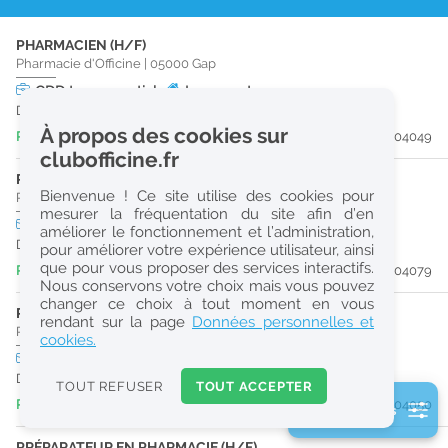
r
PHARMACIEN (H/F)
e
Pharmacie d'Officine
|
05000
Gap
c
CDD
temps partiel
Logement
Du 24/08/26 au 28/08/26
h
À propos des cookies sur
Publiée il y a 7 jour(s)
#204049
e
clubofficine.fr
r
PHARMACIEN (H/F)
Bienvenue ! Ce site utilise des cookies pour
Pharmacie d'Officine
|
05000
Gap
c
mesurer la fréquentation du site afin d’en
CDD
temps plein
améliorer le fonctionnement et l’administration,
h
Du 14/10/26 au 14/03/27
pour améliorer votre expérience utilisateur, ainsi
e
que pour vous proposer des services interactifs.
Publiée il y a 7 jour(s)
#204079
Nous conservons votre choix mais vous pouvez
changer ce choix à tout moment en vous
PHARMACIEN (H/F)
Réinitialiser
rendant sur la page
Données personnelles et
Pharmacie d'Officine
|
05000
Gap
cookies.
CDD
temps partiel
Logement
2
Du 16/09/26 au 17/09/26
0
TOUT REFUSER
TOUT ACCEPTER
k
Publiée il y a 7 jour(s)
#204050
2 filtre(s) actifs
m
Consulter les offres de la France d'outre-mer
PRÉPARATEUR EN PHARMACIE (H/F)