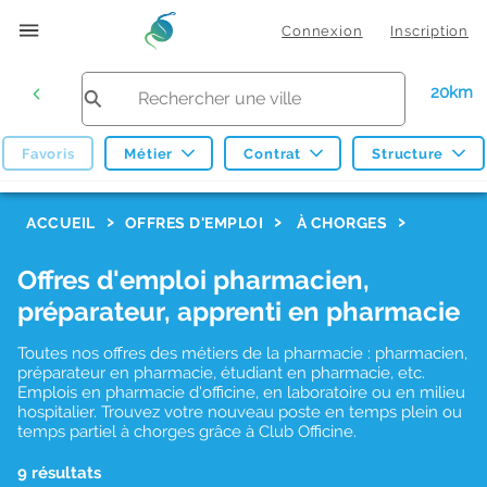
Connexion
Inscription
20km
Favoris
Métier
Contrat
Structure
F
ACCUEIL
OFFRES D'EMPLOI
À CHORGES
i
Offres d'emploi pharmacien,
l
préparateur, apprenti en pharmacie
t
r
Toutes nos offres des métiers de la pharmacie : pharmacien,
préparateur en pharmacie, étudiant en pharmacie, etc.
e
Emplois en pharmacie d'officine, en laboratoire ou en milieu
hospitalier. Trouvez votre nouveau poste en temps plein ou
s
temps partiel à chorges grâce à Club Officine.
d
9 résultats
e