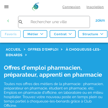
Connexion
Inscription
20km
Favoris
Métier
Contrat
Structure
F
ACCUEIL
OFFRES D'EMPLOI
À CHOQUEUSE-LES-
BENARDS
i
l
Offres d'emploi pharmacien,
t
préparateur, apprenti en pharmacie
r
Toutes nos offres des métiers de la pharmacie : pharmacien,
e
préparateur en pharmacie, étudiant en pharmacie, etc.
s
Emplois en pharmacie d'officine, en laboratoire ou en milieu
hospitalier. Trouvez votre nouveau poste en temps plein ou
d
temps partiel à choqueuse-les-benards grâce à Club
Officine.
e