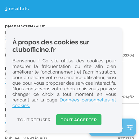
r
3 résultats
e
c
PHARMACIEN (H/F)
Pharmacie d'Officine
|
60120
Breteuil
h
CDD
À propos des cookies sur
temps plein
e
Jusqu'au 13/08/26
clubofficine.fr
r
Publiée il y a 16 jour(s)
#203304
Bienvenue ! Ce site utilise des cookies pour
c
mesurer la fréquentation du site afin d’en
ETUDIANT EN PHARMACIE (H/F)
améliorer le fonctionnement et l’administration,
h
Pharmacie d'Officine
|
60120
Breteuil
pour améliorer votre expérience utilisateur, ainsi
e
CDD
temps partiel
que pour vous proposer des services interactifs.
Nous conservons votre choix mais vous pouvez
Jusqu'au 11/08/26
changer ce choix à tout moment en vous
Publiée il y a 41 jour(s)
#201462
Réinitialiser
rendant sur la page
Données personnelles et
cookies.
PRÉPARATEUR EN PHARMACIE (H/F)
2
Pharmacie d'Officine
|
60120
Breteuil
0
TOUT REFUSER
TOUT ACCEPTER
k
CDD
temps plein
2 filtre(s) actifs
m
Jusqu'au 29/09/26
Consulter les offres de la France d'outre-mer
Publiée il y a 43 jour(s)
#201330