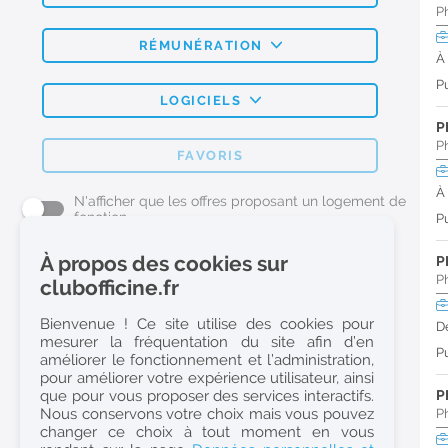
P
RÉMUNÉRATION
À
Pu
LOGICIELS
P
P
FAVORIS
À
N'afficher que les offres proposant un logement de
fonction
Pu
À propos des cookies sur
P
L'emploi Pharmacie par métier
P
clubofficine.fr
Pharmacien (H/F)
Bienvenue ! Ce site utilise des cookies pour
D
mesurer la fréquentation du site afin d’en
Préparateur en Pharmacie (H/F)
Pu
améliorer le fonctionnement et l’administration,
Etudiant en Pharmacie (H/F)
pour améliorer votre expérience utilisateur, ainsi
que pour vous proposer des services interactifs.
P
Etudiant en Pharmacie 6e année validée (H/F)
Nous conservons votre choix mais vous pouvez
P
Conseiller Dermo Cosmetique - Esthéticienne (H/F)
changer ce choix à tout moment en vous