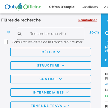
Offres D'emploi
Candidats
Ai
Filtres de recherche
Réinitialiser
20km
Consulter les offres de la France d'outre-mer
T
p
c
MÉTIER
6
STRUCTURE
P
P
CONTRAT
D
INTERMÉDIAIRES
Pu
TEMPS DE TRAVAIL
P