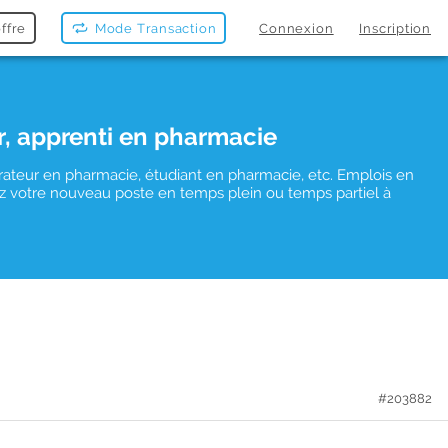
ffre
Mode Transaction
Connexion
Inscription
r, apprenti en pharmacie
rateur en pharmacie, étudiant en pharmacie, etc. Emplois en
uvez votre nouveau poste en temps plein ou temps partiel à
#203882