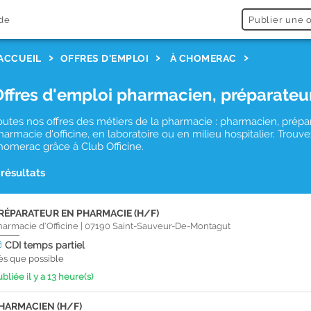
de
Publier une o
ACCUEIL
OFFRES D'EMPLOI
À CHOMERAC
Offres d'emploi pharmacien, préparateu
outes nos offres des métiers de la pharmacie : pharmacien, prépa
harmacie d'officine, en laboratoire ou en milieu hospitalier. Tro
homerac grâce à Club Officine.
 résultats
RÉPARATEUR EN PHARMACIE (H/F)
harmacie d'Officine
|
07190
Saint-Sauveur-De-Montagut
CDI
temps partiel
ès que possible
bliée il y a 13 heure(s)
HARMACIEN (H/F)