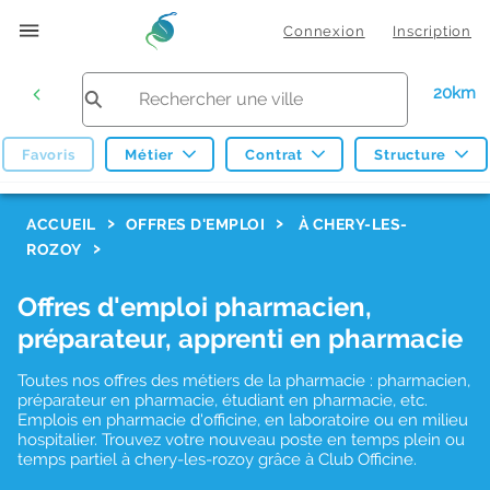
Connexion
Inscription
20km
Favoris
Métier
Contrat
Structure
F
ACCUEIL
OFFRES D'EMPLOI
À CHERY-LES-
ROZOY
i
l
Offres d'emploi pharmacien,
t
préparateur, apprenti en pharmacie
r
Toutes nos offres des métiers de la pharmacie : pharmacien,
e
préparateur en pharmacie, étudiant en pharmacie, etc.
s
Emplois en pharmacie d'officine, en laboratoire ou en milieu
hospitalier. Trouvez votre nouveau poste en temps plein ou
d
temps partiel à chery-les-rozoy grâce à Club Officine.
e