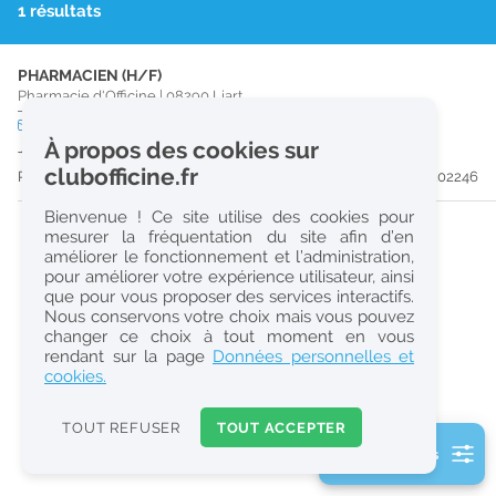
1 résultats
r
e
PHARMACIEN (H/F)
c
Pharmacie d'Officine
|
08290
Liart
h
CDD
temps partiel
À propos des cookies sur
Jusqu'au 27/02/27
e
clubofficine.fr
Publiée il y a 31 jour(s)
#202246
r
Bienvenue ! Ce site utilise des cookies pour
c
mesurer la fréquentation du site afin d’en
améliorer le fonctionnement et l’administration,
h
pour améliorer votre expérience utilisateur, ainsi
e
que pour vous proposer des services interactifs.
Nous conservons votre choix mais vous pouvez
changer ce choix à tout moment en vous
Réinitialiser
rendant sur la page
Données personnelles et
cookies.
2
0
TOUT REFUSER
TOUT ACCEPTER
k
2 filtre(s) actifs
m
Consulter les offres de la France d'outre-mer