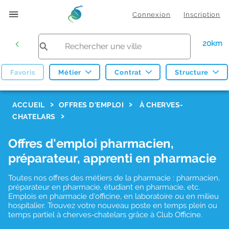
Connexion
Inscription
20km
Favoris
Métier
Contrat
Structure
F
ACCUEIL
OFFRES D'EMPLOI
À CHERVES-
CHATELARS
i
l
Offres d'emploi pharmacien,
t
préparateur, apprenti en pharmacie
r
Toutes nos offres des métiers de la pharmacie : pharmacien,
e
préparateur en pharmacie, étudiant en pharmacie, etc.
s
Emplois en pharmacie d'officine, en laboratoire ou en milieu
hospitalier. Trouvez votre nouveau poste en temps plein ou
d
temps partiel à cherves-chatelars grâce à Club Officine.
e