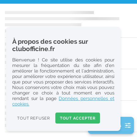
r
e
c
h
À propos des cookies sur
e
clubofficine.fr
r
Bienvenue ! Ce site utilise des cookies pour
c
mesurer la fréquentation du site afin d’en
améliorer le fonctionnement et l’administration,
h
pour améliorer votre expérience utilisateur, ainsi
e
que pour vous proposer des services interactifs.
Nous conservons votre choix mais vous pouvez
changer ce choix à tout moment en vous
Réinitialiser
rendant sur la page
Données personnelles et
cookies.
2
0
TOUT REFUSER
TOUT ACCEPTER
k
2 filtre(s) actifs
m
Consulter les offres de la France d'outre-mer