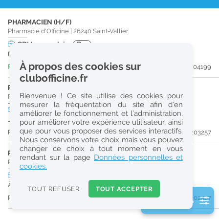
r
PHARMACIEN (H/F)
e
Pharmacie d'Officine
|
26240
Saint-Vallier
c
CDI
temps plein
Pro
Dès que possible
h
À propos des cookies sur
Publiée il y a 2 jour(s)
#204199
e
clubofficine.fr
r
PRÉPARATEUR EN PHARMACIE (H/F)
Bienvenue ! Ce site utilise des cookies pour
Pharmacie d'Officine
|
07300
Tournon-Sur-Rhône
c
mesurer la fréquentation du site afin d’en
CDD
temps plein
améliorer le fonctionnement et l’administration,
h
Jusqu'au 30/08/26
pour améliorer votre expérience utilisateur, ainsi
e
que pour vous proposer des services interactifs.
Publiée il y a 16 jour(s)
#203257
Nous conservons votre choix mais vous pouvez
changer ce choix à tout moment en vous
PHARMACIEN (H/F)
Réinitialiser
rendant sur la page
Données personnelles et
Pharmacie d'Officine
|
07100
Annonay
cookies.
CDI
temps partiel
2
À partir du 31/08/26
0
TOUT REFUSER
TOUT ACCEPTER
k
Publiée il y a 28 jour(s)
#202427
2 filtre(s) actifs
m
Consulter les offres de la France d'outre-mer