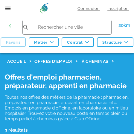
Connexion
Inscription
20km
Favoris
Métier
Contrat
Structure
F
ACCUEIL
OFFRES D'EMPLOI
À CHEMINAS
i
Offres d'emploi pharmacien,
l
préparateur, apprenti en pharmacie
t
r
Toutes nos offres des métiers de la pharmacie : pharmacien,
préparateur en pharmacie, étudiant en pharmacie, etc.
e
Emplois en pharmacie d'officine, en laboratoire ou en milieu
hospitalier. Trouvez votre nouveau poste en temps plein ou
s
temps partiel à cheminas grâce à Club Officine.
d
3 résultats
e