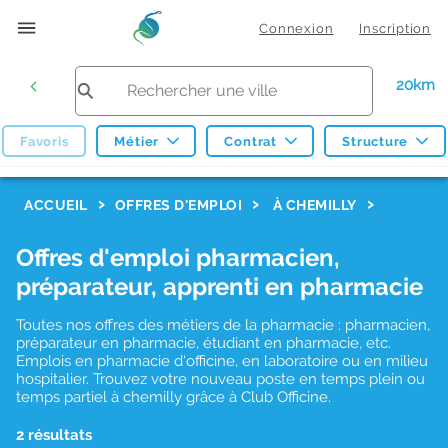
Connexion
Inscription
20km
Favoris
Métier
Contrat
Structure
F
ACCUEIL
OFFRES D'EMPLOI
À CHEMILLY
i
Offres d'emploi pharmacien,
l
préparateur, apprenti en pharmacie
t
r
Toutes nos offres des métiers de la pharmacie : pharmacien,
préparateur en pharmacie, étudiant en pharmacie, etc.
e
Emplois en pharmacie d'officine, en laboratoire ou en milieu
hospitalier. Trouvez votre nouveau poste en temps plein ou
s
temps partiel à chemilly grâce à Club Officine.
d
2 résultats
e