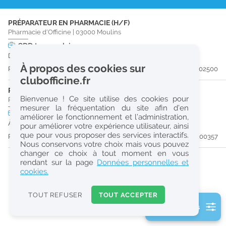
r
PRÉPARATEUR EN PHARMACIE (H/F)
e
Pharmacie d'Officine
|
03000
Moulins
c
CDD
temps plein
Du 28/09/26 au 29/04/27
h
À propos des cookies sur
Publiée il y a 26 jour(s)
#202500
e
clubofficine.fr
r
PHARMACIEN (H/F)
Bienvenue ! Ce site utilise des cookies pour
Pharmacie d'Officine
|
03000
Moulins
c
mesurer la fréquentation du site afin d’en
CDI
temps plein
améliorer le fonctionnement et l’administration,
h
À partir du 31/08/26
pour améliorer votre expérience utilisateur, ainsi
e
que pour vous proposer des services interactifs.
Publiée il y a 53 jour(s)
#200357
Nous conservons votre choix mais vous pouvez
changer ce choix à tout moment en vous
Réinitialiser
rendant sur la page
Données personnelles et
cookies.
2
0
TOUT REFUSER
TOUT ACCEPTER
k
2 filtre(s) actifs
m
Consulter les offres de la France d'outre-mer