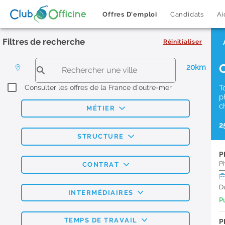
Offres D'emploi
Candidats
Ai
Filtres de recherche
Réinitialiser
20km
Consulter les offres de la France d'outre-mer
T
p
c
MÉTIER
2
STRUCTURE
P
P
CONTRAT
D
INTERMÉDIAIRES
Pu
TEMPS DE TRAVAIL
P