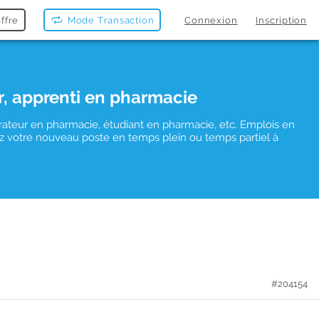
ffre
Mode Transaction
Connexion
Inscription
r, apprenti en pharmacie
rateur en pharmacie, étudiant en pharmacie, etc. Emplois en
uvez votre nouveau poste en temps plein ou temps partiel à
#204154