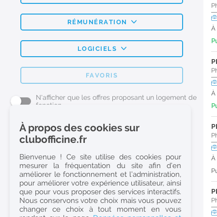
P
RÉMUNÉRATION
À
Pu
LOGICIELS
P
P
FAVORIS
À
N'afficher que les offres proposant un logement de
fonction
Pu
À propos des cookies sur
P
L'emploi Pharmacie par métier
P
clubofficine.fr
Pharmacien (H/F)
Bienvenue ! Ce site utilise des cookies pour
À
mesurer la fréquentation du site afin d’en
Préparateur en Pharmacie (H/F)
Pu
améliorer le fonctionnement et l’administration,
Etudiant en Pharmacie (H/F)
pour améliorer votre expérience utilisateur, ainsi
que pour vous proposer des services interactifs.
P
Etudiant en Pharmacie 6e année validée (H/F)
Nous conservons votre choix mais vous pouvez
P
Conseiller Dermo Cosmetique - Esthéticienne (H/F)
changer ce choix à tout moment en vous