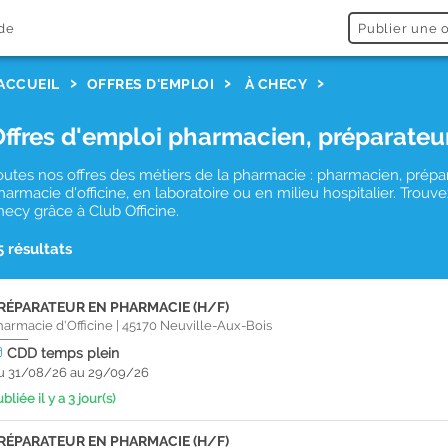
de
Publier une o
ACCUEIL
OFFRES D'EMPLOI
À CHECY
Offres d'emploi pharmacien, préparateu
outes nos offres des métiers de la pharmacie : pharmacien, prépa
harmacie d'officine, en laboratoire ou en milieu hospitalier. Tro
hecy grâce à Club Officine.
5 résultats
RÉPARATEUR EN PHARMACIE (H/F)
harmacie d'Officine
|
45170
Neuville-Aux-Bois
CDD
temps plein
u 31/08/26 au 29/09/26
bliée il y a 3 jour(s)
RÉPARATEUR EN PHARMACIE (H/F)