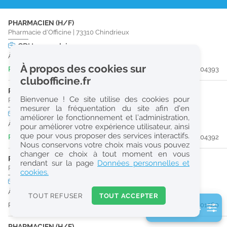
r
PHARMACIEN (H/F)
e
Pharmacie d'Officine
|
73310
Chindrieux
c
CDI
temps plein
À partir du 01/11/26
h
À propos des cookies sur
Publiée il y a 6 heure(s)
#204393
e
clubofficine.fr
r
PRÉPARATEUR EN PHARMACIE (H/F)
Bienvenue ! Ce site utilise des cookies pour
Pharmacie d'Officine
|
73310
Chindrieux
c
mesurer la fréquentation du site afin d’en
CDI
temps plein
améliorer le fonctionnement et l’administration,
h
À partir du 28/09/26
pour améliorer votre expérience utilisateur, ainsi
e
que pour vous proposer des services interactifs.
Publiée il y a 6 heure(s)
#204392
Nous conservons votre choix mais vous pouvez
changer ce choix à tout moment en vous
PHARMACIEN (H/F)
Réinitialiser
rendant sur la page
Données personnelles et
Pharmacie d'Officine
|
74150
Vallières-Sur-Fier
cookies.
CDI
temps plein
2
À partir du 05/09/26
0
TOUT REFUSER
TOUT ACCEPTER
k
Publiée il y a 40 jour(s)
#201580
2 filtre(s) actifs
m
Consulter les offres de la France d'outre-mer
PHARMACIEN (H/F)