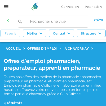
Connexion
Inscription
20km
Favoris
Métier
Contrat
Structure
F
ACCUEIL
OFFRES D'EMPLOI
À CHAVORNAY
i
Offres d'emploi pharmacien,
l
préparateur, apprenti en pharmacie
t
r
Toutes nos offres des métiers de la pharmacie : pharmacien,
préparateur en pharmacie, étudiant en pharmacie, etc.
e
Emplois en pharmacie d'officine, en laboratoire ou en milieu
hospitalier. Trouvez votre nouveau poste en temps plein ou
s
temps partiel à chavornay grâce à Club Officine.
d
4 résultats
e