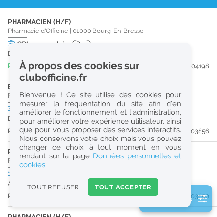
r
PHARMACIEN (H/F)
e
Pharmacie d'Officine
|
01000
Bourg-En-Bresse
c
CDI
temps plein
Pro
Dès que possible
h
À propos des cookies sur
Publiée il y a 4 jour(s)
#204198
e
clubofficine.fr
r
ETUDIANT EN PHARMACIE (H/F)
Bienvenue ! Ce site utilise des cookies pour
Pharmacie d'Officine
|
01750
Replonges
c
mesurer la fréquentation du site afin d’en
CDI
temps partiel
améliorer le fonctionnement et l’administration,
h
Dès que possible
pour améliorer votre expérience utilisateur, ainsi
e
que pour vous proposer des services interactifs.
Publiée il y a 10 jour(s)
#203856
Nous conservons votre choix mais vous pouvez
changer ce choix à tout moment en vous
PRÉPARATEUR EN PHARMACIE (H/F)
Réinitialiser
rendant sur la page
Données personnelles et
Pharmacie d'Officine
|
01750
Replonges
cookies.
CDI
temps plein
2
À partir du 30/08/26
0
TOUT REFUSER
TOUT ACCEPTER
k
Publiée il y a 10 jour(s)
#203850
2 filtre(s) actifs
m
Consulter les offres de la France d'outre-mer
PHARMACIEN (H/F)