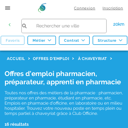
Connexion
Inscription
20km
Favoris
Métier
Contrat
Structure
F
ACCUEIL
OFFRES D'EMPLOI
À CHAVEYRIAT
i
Offres d'emploi pharmacien,
l
préparateur, apprenti en pharmacie
t
r
Toutes nos offres des métiers de la pharmacie : pharmacien,
préparateur en pharmacie, étudiant en pharmacie, etc.
e
Emplois en pharmacie d'officine, en laboratoire ou en milieu
hospitalier. Trouvez votre nouveau poste en temps plein ou
s
temps partiel à chaveyriat grâce à Club Officine.
d
16 résultats
e