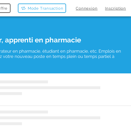
ffre
Mode Transaction
Connexion
Inscription
r, apprenti en pharmacie
rateur en pharmacie, étudiant en pharmacie, etc. Emplois en
uvez votre nouveau poste en temps plein ou temps partiel à