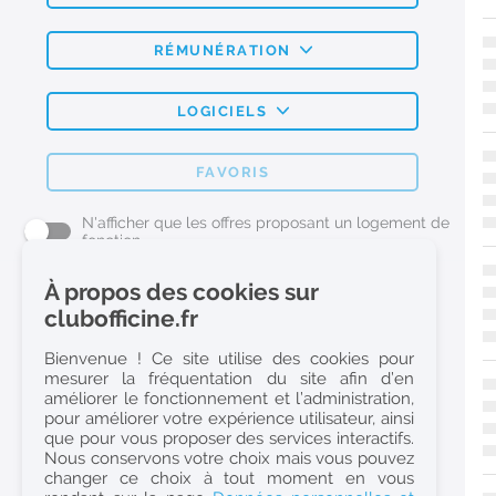
RÉMUNÉRATION
LOGICIELS
FAVORIS
N'afficher que les offres proposant un logement de
fonction
À propos des cookies sur
L'emploi Pharmacie par métier
clubofficine.fr
Pharmacien (H/F)
Bienvenue ! Ce site utilise des cookies pour
mesurer la fréquentation du site afin d’en
Préparateur en Pharmacie (H/F)
améliorer le fonctionnement et l’administration,
Etudiant en Pharmacie (H/F)
pour améliorer votre expérience utilisateur, ainsi
que pour vous proposer des services interactifs.
Etudiant en Pharmacie 6e année validée (H/F)
Nous conservons votre choix mais vous pouvez
Conseiller Dermo Cosmetique - Esthéticienne (H/F)
changer ce choix à tout moment en vous