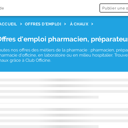
de
Publier une o
ACCUEIL
OFFRES D'EMPLOI
À CHAUX
Offres d'emploi pharmacien, préparateu
outes nos offres des métiers de la pharmacie : pharmacien, prépa
harmacie d'officine, en laboratoire ou en milieu hospitalier. Tro
haux grâce à Club Officine.