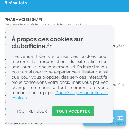
8 résultats
r
e
PHARMACIEN (H/F)
c
Pharmacie d'Officine
|
39130
Clairvaux-Les-Lacs
h
CDI
temps plein
À propos des cookies sur
À partir du 14/09/26
e
clubofficine.fr
Publiée il y a 13 jour(s)
#203614
r
Bienvenue ! Ce site utilise des cookies pour
c
ETUDIANT EN PHARMACIE (H/F)
mesurer la fréquentation du site afin d’en
Pharmacie d'Officine
|
39130
Clairvaux-Les-Lacs
améliorer le fonctionnement et l’administration,
h
Stage
temps plein
pour améliorer votre expérience utilisateur, ainsi
e
que pour vous proposer des services interactifs.
Du 31/08/26 au 30/03/27
Nous conservons votre choix mais vous pouvez
Publiée il y a 13 jour(s)
#203631
changer ce choix à tout moment en vous
Réinitialiser
rendant sur la page
Données personnelles et
PHARMACIEN (H/F)
cookies.
Pharmacie d'Officine
|
39170
Coteaux-Du-Lizon
2
0
CDD
temps plein
Logement
TOUT REFUSER
TOUT ACCEPTER
k
Du 31/10/26 au 13/01/27
2 filtre(s) actifs
m
Publiée il y a 20 jour(s)
#203211
Consulter les offres de la France d'outre-mer