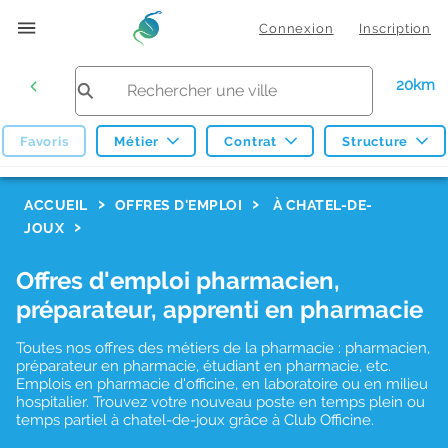
Connexion
Inscription
20km
Favoris
Métier
Contrat
Structure
F
ACCUEIL
OFFRES D'EMPLOI
À CHATEL-DE-
JOUX
i
l
Offres d'emploi pharmacien,
t
préparateur, apprenti en pharmacie
r
Toutes nos offres des métiers de la pharmacie : pharmacien,
e
préparateur en pharmacie, étudiant en pharmacie, etc.
s
Emplois en pharmacie d'officine, en laboratoire ou en milieu
hospitalier. Trouvez votre nouveau poste en temps plein ou
d
temps partiel à chatel-de-joux grâce à Club Officine.
e