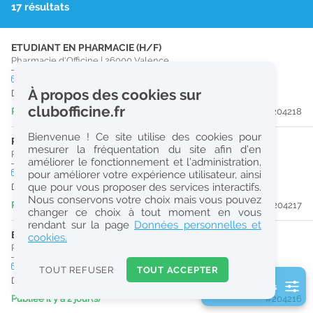
17 résultats
r
e
ETUDIANT EN PHARMACIE (H/F)
c
Pharmacie d'Officine
|
26000
Valence
h
CDI
temps partiel
À propos des cookies sur
Dès que possible
e
clubofficine.fr
Publiée il y a 2 jour(s)
#204218
r
Bienvenue ! Ce site utilise des cookies pour
c
PRÉPARATEUR EN PHARMACIE (H/F)
mesurer la fréquentation du site afin d’en
Pharmacie d'Officine
|
26000
Valence
améliorer le fonctionnement et l’administration,
h
CDI
temps plein
pour améliorer votre expérience utilisateur, ainsi
e
que pour vous proposer des services interactifs.
Dès que possible
Nous conservons votre choix mais vous pouvez
Publiée il y a 2 jour(s)
#204217
changer ce choix à tout moment en vous
Réinitialiser
rendant sur la page
Données personnelles et
ETUDIANT EN PHARMACIE (H/F)
cookies.
Pharmacie d'Officine
|
26000
Valence
2
0
CDI
temps plein
TOUT REFUSER
TOUT ACCEPTER
k
Dès que possible
2 filtre(s) actifs
m
Publiée il y a 2 jour(s)
#204216
Consulter les offres de la France d'outre-mer