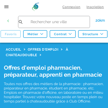
Connexion
Inscription
20km
Favoris
Métier
Contrat
Structure
F
ACCUEIL
OFFRES D'EMPLOI
À
CHATEAUDOUBLE
i
l
Offres d'emploi pharmacien,
t
préparateur, apprenti en pharmacie
r
Toutes nos offres des métiers de la pharmacie : pharmacien,
e
préparateur en pharmacie, étudiant en pharmacie, etc.
s
Emplois en pharmacie d'officine, en laboratoire ou en milieu
hospitalier. Trouvez votre nouveau poste en temps plein ou
d
temps partiel à chateaudouble grâce à Club Officine.
e