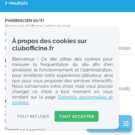
7 résultats
r
e
PHARMACIEN (H/F)
c
Pharmacie d'Officine
|
35690
Acigné
h
CDI
temps plein
À propos des cookies sur
À partir du 30/09/26
e
clubofficine.fr
Publiée il y a 21 jour(s)
#202930
r
Bienvenue ! Ce site utilise des cookies pour
c
PHARMACIEN (H/F)
mesurer la fréquentation du site afin d’en
Pharmacie d'Officine
|
35500
Vitré
améliorer le fonctionnement et l’administration,
h
CDI
temps plein
pour améliorer votre expérience utilisateur, ainsi
e
que pour vous proposer des services interactifs.
Dès que possible
Nous conservons votre choix mais vous pouvez
Publiée il y a 25 jour(s)
#202583
changer ce choix à tout moment en vous
Réinitialiser
rendant sur la page
Données personnelles et
PRÉPARATEUR EN PHARMACIE (H/F)
cookies.
Pharmacie d'Officine
|
35500
Vitré
2
0
CDI
temps plein
TOUT REFUSER
TOUT ACCEPTER
k
Dès que possible
2 filtre(s) actifs
m
Publiée il y a 33 jour(s)
#202015
Consulter les offres de la France d'outre-mer