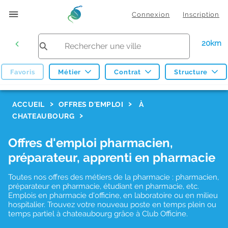
Connexion
Inscription
20km
Favoris
Métier
Contrat
Structure
F
ACCUEIL
OFFRES D'EMPLOI
À
CHATEAUBOURG
i
l
Offres d'emploi pharmacien,
t
préparateur, apprenti en pharmacie
r
Toutes nos offres des métiers de la pharmacie : pharmacien,
e
préparateur en pharmacie, étudiant en pharmacie, etc.
s
Emplois en pharmacie d'officine, en laboratoire ou en milieu
hospitalier. Trouvez votre nouveau poste en temps plein ou
d
temps partiel à chateaubourg grâce à Club Officine.
e