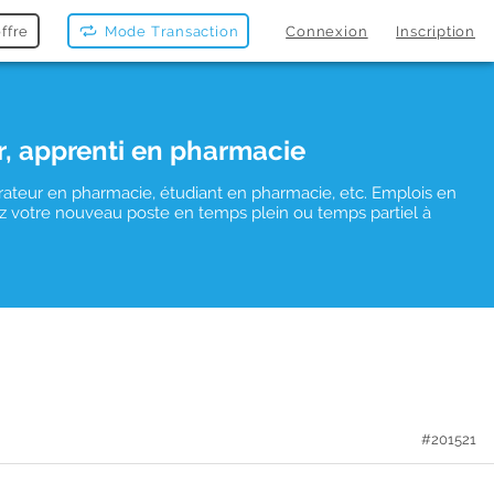
ffre
Mode Transaction
Connexion
Inscription
r, apprenti en pharmacie
rateur en pharmacie, étudiant en pharmacie, etc. Emplois en
uvez votre nouveau poste en temps plein ou temps partiel à
#201521