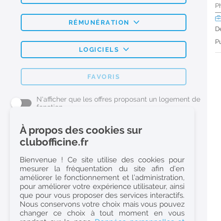
P
RÉMUNÉRATION
D
Pu
LOGICIELS
FAVORIS
N'afficher que les offres proposant un logement de
fonction
À propos des cookies sur
L'emploi Pharmacie par métier
clubofficine.fr
Pharmacien (H/F)
Bienvenue ! Ce site utilise des cookies pour
mesurer la fréquentation du site afin d’en
Préparateur en Pharmacie (H/F)
améliorer le fonctionnement et l’administration,
Etudiant en Pharmacie (H/F)
pour améliorer votre expérience utilisateur, ainsi
que pour vous proposer des services interactifs.
Etudiant en Pharmacie 6e année validée (H/F)
Nous conservons votre choix mais vous pouvez
Conseiller Dermo Cosmetique - Esthéticienne (H/F)
changer ce choix à tout moment en vous