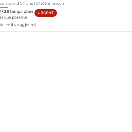
harmacie d'Officine
|
05100
Briançon
CDI
temps plein
URGENT
ès que possible
bliée il y a 45 jour(s)