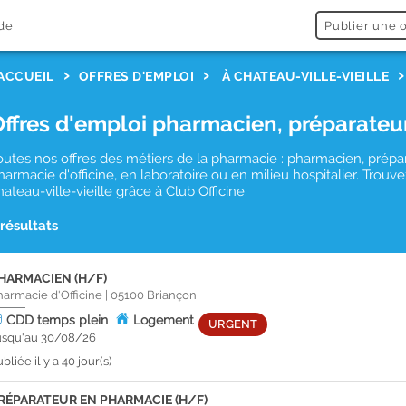
de
Publier une o
ACCUEIL
OFFRES D'EMPLOI
À CHATEAU-VILLE-VIEILLE
Offres d'emploi pharmacien, préparateu
outes nos offres des métiers de la pharmacie : pharmacien, prépa
harmacie d'officine, en laboratoire ou en milieu hospitalier. Tro
hateau-ville-vieille grâce à Club Officine.
 résultats
HARMACIEN (H/F)
harmacie d'Officine
|
05100
Briançon
CDD
temps plein
Logement
URGENT
usqu'au 30/08/26
bliée il y a 40 jour(s)
RÉPARATEUR EN PHARMACIE (H/F)