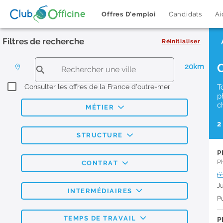
Offres D'emploi
Candidats
Ai
Filtres de recherche
Réinitialiser
20km
Consulter les offres de la France d'outre-mer
T
p
c
MÉTIER
2
STRUCTURE
P
P
CONTRAT
J
INTERMÉDIAIRES
Pu
TEMPS DE TRAVAIL
P