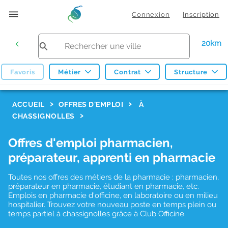
Connexion
Inscription
20km
Favoris
Métier
Contrat
Structure
F
ACCUEIL
OFFRES D'EMPLOI
À
CHASSIGNOLLES
i
l
Offres d'emploi pharmacien,
t
préparateur, apprenti en pharmacie
r
Toutes nos offres des métiers de la pharmacie : pharmacien,
e
préparateur en pharmacie, étudiant en pharmacie, etc.
s
Emplois en pharmacie d'officine, en laboratoire ou en milieu
hospitalier. Trouvez votre nouveau poste en temps plein ou
d
temps partiel à chassignolles grâce à Club Officine.
e