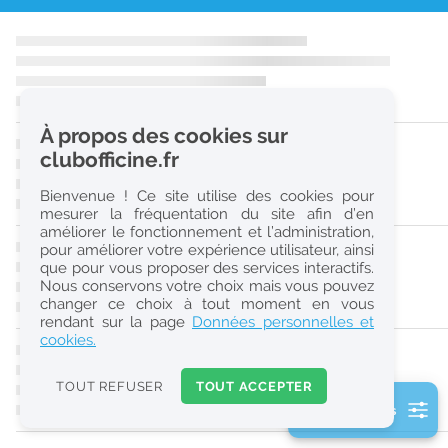
r
e
c
h
À propos des cookies sur
e
clubofficine.fr
r
Bienvenue ! Ce site utilise des cookies pour
c
mesurer la fréquentation du site afin d’en
améliorer le fonctionnement et l’administration,
h
pour améliorer votre expérience utilisateur, ainsi
e
que pour vous proposer des services interactifs.
Nous conservons votre choix mais vous pouvez
changer ce choix à tout moment en vous
Réinitialiser
rendant sur la page
Données personnelles et
cookies.
2
0
TOUT REFUSER
TOUT ACCEPTER
k
2 filtre(s) actifs
m
Consulter les offres de la France d'outre-mer