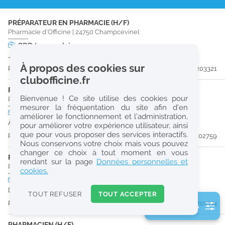
r
PRÉPARATEUR EN PHARMACIE (H/F)
e
Pharmacie d'Officine
|
24750
Champcevinel
c
CDD
temps plein
Jusqu'au 30/01/27
h
À propos des cookies sur
Publiée il y a 15 jour(s)
#203321
e
clubofficine.fr
r
PRÉPARATEUR EN PHARMACIE (H/F)
Bienvenue ! Ce site utilise des cookies pour
Pharmacie d'Officine
|
24430
Razac-Sur-L'Isle
c
mesurer la fréquentation du site afin d’en
CDI
temps plein
améliorer le fonctionnement et l’administration,
h
À partir du 31/08/26
pour améliorer votre expérience utilisateur, ainsi
e
que pour vous proposer des services interactifs.
Publiée il y a 23 jour(s)
#202759
Nous conservons votre choix mais vous pouvez
changer ce choix à tout moment en vous
PHARMACIEN (H/F)
Réinitialiser
rendant sur la page
Données personnelles et
Pharmacie d'Officine
|
24000
Périgueux
cookies.
CDD
temps plein
2
Du 31/10/26 au 26/02/27
0
TOUT REFUSER
TOUT ACCEPTER
k
Publiée il y a 43 jour(s)
#201274
2 filtre(s) actifs
m
Consulter les offres de la France d'outre-mer
PHARMACIEN (H/F)