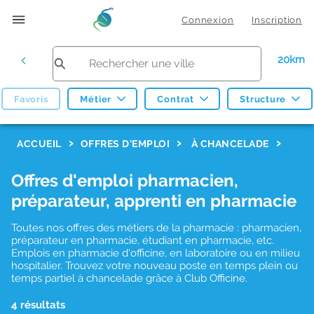
Connexion
Inscription
20km
Favoris
Métier
Contrat
Structure
F
ACCUEIL
OFFRES D'EMPLOI
À CHANCELADE
i
Offres d'emploi pharmacien,
l
préparateur, apprenti en pharmacie
t
r
Toutes nos offres des métiers de la pharmacie : pharmacien,
préparateur en pharmacie, étudiant en pharmacie, etc.
e
Emplois en pharmacie d'officine, en laboratoire ou en milieu
hospitalier. Trouvez votre nouveau poste en temps plein ou
s
temps partiel à chancelade grâce à Club Officine.
d
4 résultats
e