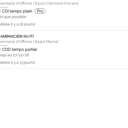
harmacie d'Officine
|
63100
Clermont-Ferrand
CDI
temps plein
Pro
ès que possible
bliée il y a 16 jour(s)
HARMACIEN (H/F)
harmacie d'Officine
|
63410
Manzat
CDD
temps partiel
usqu'au 27/12/26
bliée il y a 33 jour(s)