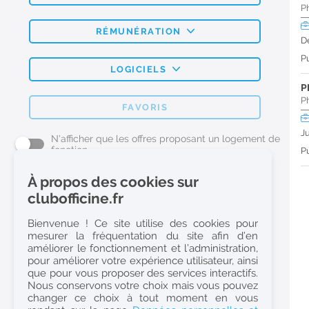
P
RÉMUNÉRATION
D
Pu
LOGICIELS
P
P
FAVORIS
J
N'afficher que les offres proposant un logement de
fonction
Pu
À propos des cookies sur
L'emploi Pharmacie par métier
clubofficine.fr
Pharmacien (H/F)
Bienvenue ! Ce site utilise des cookies pour
mesurer la fréquentation du site afin d’en
Préparateur en Pharmacie (H/F)
améliorer le fonctionnement et l’administration,
Etudiant en Pharmacie (H/F)
pour améliorer votre expérience utilisateur, ainsi
que pour vous proposer des services interactifs.
Etudiant en Pharmacie 6e année validée (H/F)
Nous conservons votre choix mais vous pouvez
Conseiller Dermo Cosmetique - Esthéticienne (H/F)
changer ce choix à tout moment en vous