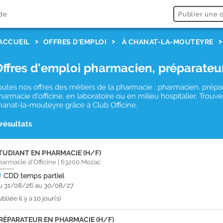
de
Publier une o
ACCUEIL
OFFRES D'EMPLOI
À CHANAT-LA-MOUTEYRE
Offres d'emploi pharmacien, préparateu
outes nos offres des métiers de la pharmacie : pharmacien, prépa
harmacie d'officine, en laboratoire ou en milieu hospitalier. Tro
hanat-la-mouteyre grâce à Club Officine.
 résultats
TUDIANT EN PHARMACIE (H/F)
harmacie d'Officine
|
63200
Mozac
CDD
temps partiel
u 31/08/26 au 30/08/27
bliée il y a 10 jour(s)
RÉPARATEUR EN PHARMACIE (H/F)