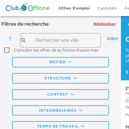
Offres D'emploi
Candidats
Ai
Filtres de recherche
Réinitialiser
20km
Consulter les offres de la France d'outre-mer
T
p
c
MÉTIER
3
STRUCTURE
E
P
CONTRAT
D
INTERMÉDIAIRES
Pu
TEMPS DE TRAVAIL
P