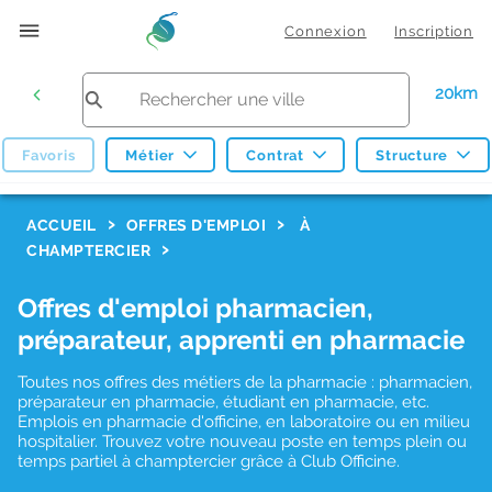
Connexion
Inscription
20km
Favoris
Métier
Contrat
Structure
F
ACCUEIL
OFFRES D'EMPLOI
À
CHAMPTERCIER
i
l
Offres d'emploi pharmacien,
t
préparateur, apprenti en pharmacie
r
Toutes nos offres des métiers de la pharmacie : pharmacien,
e
préparateur en pharmacie, étudiant en pharmacie, etc.
s
Emplois en pharmacie d'officine, en laboratoire ou en milieu
hospitalier. Trouvez votre nouveau poste en temps plein ou
d
temps partiel à champtercier grâce à Club Officine.
e