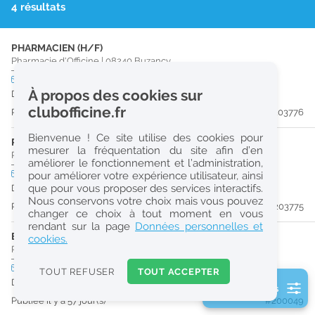
4 résultats
r
e
PHARMACIEN (H/F)
c
Pharmacie d'Officine
|
08240
Buzancy
h
CDD
temps plein
Logement
À propos des cookies sur
Du 29/08/26 au 29/08/27
e
clubofficine.fr
Publiée il y a 9 jour(s)
#203776
r
Bienvenue ! Ce site utilise des cookies pour
c
PHARMACIEN (H/F)
mesurer la fréquentation du site afin d’en
Pharmacie d'Officine
|
08240
Buzancy
améliorer le fonctionnement et l’administration,
h
CDI
temps plein
Logement
pour améliorer votre expérience utilisateur, ainsi
e
que pour vous proposer des services interactifs.
Dès que possible
Nous conservons votre choix mais vous pouvez
Publiée il y a 9 jour(s)
#203775
changer ce choix à tout moment en vous
Réinitialiser
rendant sur la page
Données personnelles et
ETUDIANT EN PHARMACIE 6E ANNÉE VALIDÉE (H/F)
cookies.
Pharmacie d'Officine
|
08400
Vouziers
2
0
CDD
temps plein
Logement
TOUT REFUSER
TOUT ACCEPTER
k
Du 29/09/26 au 29/01/27
2 filtre(s) actifs
m
Publiée il y a 57 jour(s)
#200049
Consulter les offres de la France d'outre-mer