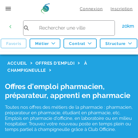
Connexion
Inscription
20km
Favoris
Métier
Contrat
Structure
F
ACCUEIL
OFFRES D'EMPLOI
À
CHAMPIGNEULLE
i
l
Offres d'emploi pharmacien,
t
préparateur, apprenti en pharmacie
r
Toutes nos offres des métiers de la pharmacie : pharmacien,
e
préparateur en pharmacie, étudiant en pharmacie, etc.
s
Emplois en pharmacie d'officine, en laboratoire ou en milieu
hospitalier. Trouvez votre nouveau poste en temps plein ou
d
temps partiel à champigneulle grâce à Club Officine.
e