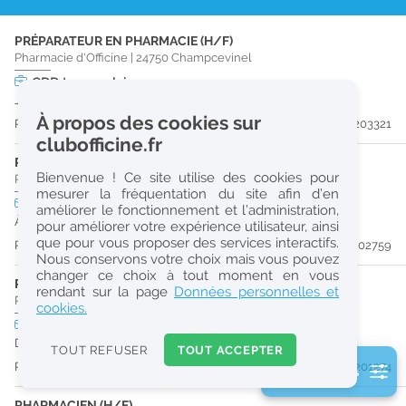
r
PRÉPARATEUR EN PHARMACIE (H/F)
e
Pharmacie d'Officine
|
24750
Champcevinel
c
CDD
temps plein
Jusqu'au 30/01/27
h
À propos des cookies sur
Publiée il y a 15 jour(s)
#203321
e
clubofficine.fr
r
PRÉPARATEUR EN PHARMACIE (H/F)
Bienvenue ! Ce site utilise des cookies pour
Pharmacie d'Officine
|
24430
Razac-Sur-L'Isle
c
mesurer la fréquentation du site afin d’en
CDI
temps plein
améliorer le fonctionnement et l’administration,
h
À partir du 31/08/26
pour améliorer votre expérience utilisateur, ainsi
e
que pour vous proposer des services interactifs.
Publiée il y a 23 jour(s)
#202759
Nous conservons votre choix mais vous pouvez
changer ce choix à tout moment en vous
PHARMACIEN (H/F)
Réinitialiser
rendant sur la page
Données personnelles et
Pharmacie d'Officine
|
24000
Périgueux
cookies.
CDD
temps plein
2
Du 31/10/26 au 26/02/27
0
TOUT REFUSER
TOUT ACCEPTER
k
Publiée il y a 43 jour(s)
#201274
2 filtre(s) actifs
m
Consulter les offres de la France d'outre-mer
PHARMACIEN (H/F)