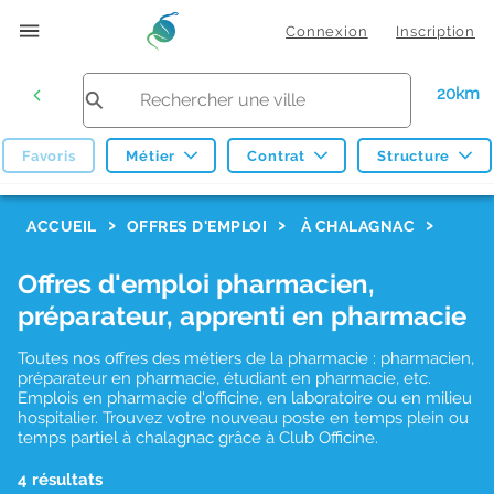
Connexion
Inscription
20km
Favoris
Métier
Contrat
Structure
F
ACCUEIL
OFFRES D'EMPLOI
À CHALAGNAC
i
Offres d'emploi pharmacien,
l
préparateur, apprenti en pharmacie
t
r
Toutes nos offres des métiers de la pharmacie : pharmacien,
préparateur en pharmacie, étudiant en pharmacie, etc.
e
Emplois en pharmacie d'officine, en laboratoire ou en milieu
hospitalier. Trouvez votre nouveau poste en temps plein ou
s
temps partiel à chalagnac grâce à Club Officine.
d
4 résultats
e