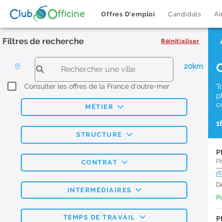
Offres D'emploi
Candidats
Ai
Filtres de recherche
Réinitialiser
20km
Consulter les offres de la France d'outre-mer
T
p
c
MÉTIER
1
STRUCTURE
P
P
CONTRAT
D
INTERMÉDIAIRES
Pu
TEMPS DE TRAVAIL
P