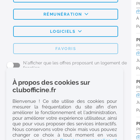
P
RÉMUNÉRATION
À
Pu
LOGICIELS
P
P
FAVORIS
J
N'afficher que les offres proposant un logement de
fonction
Pu
À propos des cookies sur
P
L'emploi Pharmacie par métier
P
clubofficine.fr
Pharmacien (H/F)
Bienvenue ! Ce site utilise des cookies pour
J
mesurer la fréquentation du site afin d’en
Préparateur en Pharmacie (H/F)
Pu
améliorer le fonctionnement et l’administration,
Etudiant en Pharmacie (H/F)
pour améliorer votre expérience utilisateur, ainsi
que pour vous proposer des services interactifs.
P
Etudiant en Pharmacie 6e année validée (H/F)
Nous conservons votre choix mais vous pouvez
P
Conseiller Dermo Cosmetique - Esthéticienne (H/F)
changer ce choix à tout moment en vous