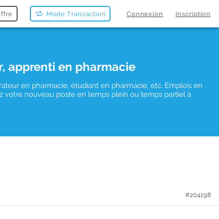
ffre
Mode Transaction
Connexion
Inscription
r, apprenti en pharmacie
rateur en pharmacie, étudiant en pharmacie, etc. Emplois en
uvez votre nouveau poste en temps plein ou temps partiel à
#204198