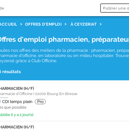
de
Publier une o
ACCUEIL
OFFRES D'EMPLOI
À CEYZERIAT
Offres d'emploi pharmacien, préparateu
outes nos offres des métiers de la pharmacie : pharmacien, prépa
harmacie d'officine, en laboratoire ou en milieu hospitalier. Tro
eyzeriat grâce à Club Officine.
6 résultats
HARMACIEN (H/F)
harmacie d'Officine
|
01000
Bourg-En-Bresse
CDI
temps plein
Pro
ès que possible
bliée il y a 2 jour(s)
HARMACIEN (H/F)