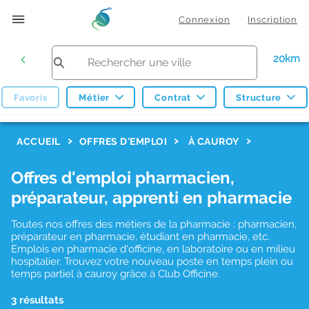
Connexion
Inscription
20km
Favoris
Métier
Contrat
Structure
F
ACCUEIL
OFFRES D'EMPLOI
À CAUROY
i
Offres d'emploi pharmacien,
l
préparateur, apprenti en pharmacie
t
r
Toutes nos offres des métiers de la pharmacie : pharmacien,
préparateur en pharmacie, étudiant en pharmacie, etc.
e
Emplois en pharmacie d'officine, en laboratoire ou en milieu
hospitalier. Trouvez votre nouveau poste en temps plein ou
s
temps partiel à cauroy grâce à Club Officine.
d
3 résultats
e