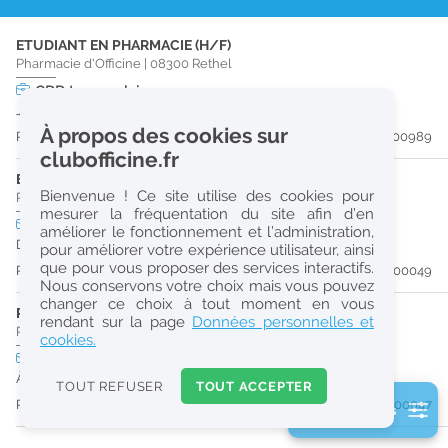
r
ETUDIANT EN PHARMACIE (H/F)
e
Pharmacie d'Officine
|
08300
Rethel
c
CDD
temps plein
Jusqu'au 07/08/26
h
À propos des cookies sur
Publiée il y a 47 jour(s)
#200989
e
clubofficine.fr
r
ETUDIANT EN PHARMACIE 6E ANNÉE VALIDÉE (H/F)
Bienvenue ! Ce site utilise des cookies pour
Pharmacie d'Officine
|
08400
Vouziers
c
mesurer la fréquentation du site afin d’en
CDD
temps plein
Logement
améliorer le fonctionnement et l’administration,
h
Du 29/09/26 au 29/01/27
pour améliorer votre expérience utilisateur, ainsi
e
que pour vous proposer des services interactifs.
Publiée il y a 58 jour(s)
#200049
Nous conservons votre choix mais vous pouvez
changer ce choix à tout moment en vous
PRÉPARATEUR EN PHARMACIE (H/F)
Réinitialiser
rendant sur la page
Données personnelles et
Pharmacie d'Officine
|
08400
Vouziers
cookies.
CDI
temps plein
2
À partir du 30/08/26
0
TOUT REFUSER
TOUT ACCEPTER
k
Publiée il y a 58 jour(s)
#200047
2 filtre(s) actifs
m
Consulter les offres de la France d'outre-mer