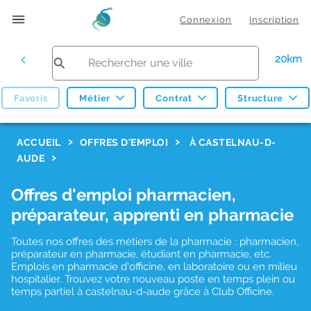
Connexion
Inscription
20km
Favoris
Métier
Contrat
Structure
F
ACCUEIL
OFFRES D'EMPLOI
À CASTELNAU-D-
AUDE
i
l
Offres d'emploi pharmacien,
t
préparateur, apprenti en pharmacie
r
Toutes nos offres des métiers de la pharmacie : pharmacien,
e
préparateur en pharmacie, étudiant en pharmacie, etc.
s
Emplois en pharmacie d'officine, en laboratoire ou en milieu
hospitalier. Trouvez votre nouveau poste en temps plein ou
d
temps partiel à castelnau-d-aude grâce à Club Officine.
e