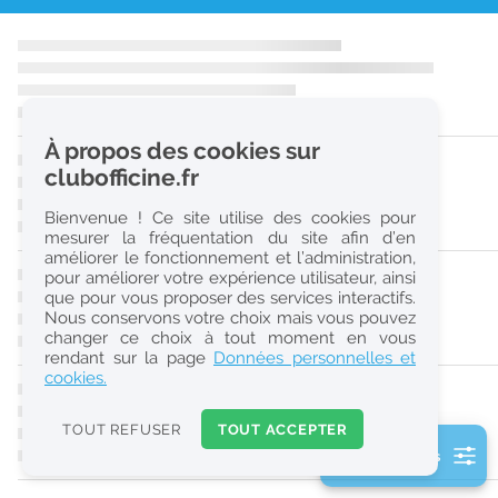
r
e
c
h
À propos des cookies sur
e
clubofficine.fr
r
Bienvenue ! Ce site utilise des cookies pour
c
mesurer la fréquentation du site afin d’en
améliorer le fonctionnement et l’administration,
h
pour améliorer votre expérience utilisateur, ainsi
e
que pour vous proposer des services interactifs.
Nous conservons votre choix mais vous pouvez
changer ce choix à tout moment en vous
Réinitialiser
rendant sur la page
Données personnelles et
cookies.
2
0
TOUT REFUSER
TOUT ACCEPTER
k
2 filtre(s) actifs
m
Consulter les offres de la France d'outre-mer