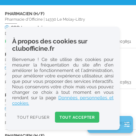
r
PHARMACIEN (H/F)
e
Pharmacie d'Officine
|
14330
Le Molay-Littry
c
CDD
temps plein
Du 29/11/26 au 29/12/26
h
À propos des cookies sur
Publiée il y a 7 jour(s)
#203851
e
clubofficine.fr
r
PHARMACIEN (H/F)
Bienvenue ! Ce site utilise des cookies pour
Pharmacie d'Officine
|
14330
Le Molay-Littry
c
mesurer la fréquentation du site afin d’en
CDI
temps plein
améliorer le fonctionnement et l’administration,
h
À partir du 29/09/26
pour améliorer votre expérience utilisateur, ainsi
e
que pour vous proposer des services interactifs.
Publiée il y a 8 jour(s)
#203853
Nous conservons votre choix mais vous pouvez
changer ce choix à tout moment en vous
PHARMACIEN (H/F)
Réinitialiser
rendant sur la page
Données personnelles et
Pharmacie d'Officine
|
14330
Le Molay-Littry
cookies.
CDI
temps plein
2
Dès que possible
0
TOUT REFUSER
TOUT ACCEPTER
k
Publiée il y a 10 jour(s)
#203595
2 filtre(s) actifs
m
Consulter les offres de la France d'outre-mer
PHARMACIEN (H/F)