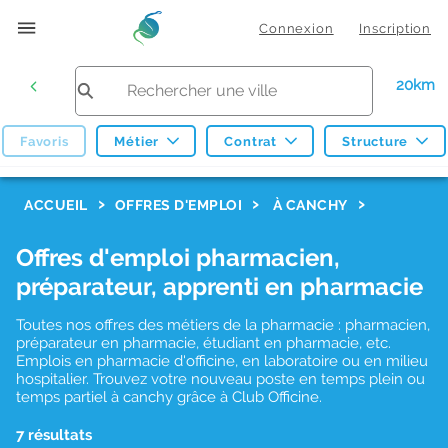
Connexion
Inscription
20km
Favoris
Métier
Contrat
Structure
F
ACCUEIL
OFFRES D'EMPLOI
À CANCHY
i
Offres d'emploi pharmacien,
l
préparateur, apprenti en pharmacie
t
r
Toutes nos offres des métiers de la pharmacie : pharmacien,
préparateur en pharmacie, étudiant en pharmacie, etc.
e
Emplois en pharmacie d'officine, en laboratoire ou en milieu
hospitalier. Trouvez votre nouveau poste en temps plein ou
s
temps partiel à canchy grâce à Club Officine.
d
7 résultats
e