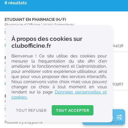
8 résultats
r
e
ETUDIANT EN PHARMACIE (H/F)
c
Pharmacie d'Officine
|
30250
Sommières
h
CDD
temps plein
À propos des cookies sur
Jusqu'au 02/09/26
e
clubofficine.fr
Publiée il y a 15 heure(s)
#204238
r
Bienvenue ! Ce site utilise des cookies pour
c
PHARMACIEN (H/F)
mesurer la fréquentation du site afin d’en
Pharmacie d'Officine
|
30250
Sommières
améliorer le fonctionnement et l’administration,
h
CDI
temps partiel
pour améliorer votre expérience utilisateur, ainsi
e
que pour vous proposer des services interactifs.
Dès que possible
Nous conservons votre choix mais vous pouvez
Publiée il y a 5 jour(s)
#203967
changer ce choix à tout moment en vous
Réinitialiser
rendant sur la page
Données personnelles et
ETUDIANT EN PHARMACIE (H/F)
cookies.
Pharmacie d'Officine
|
30250
Sommières
2
0
CDD
temps plein
TOUT REFUSER
TOUT ACCEPTER
k
Jusqu'au 10/08/26
2 filtre(s) actifs
m
Publiée il y a 15 jour(s)
#203222
Consulter les offres de la France d'outre-mer