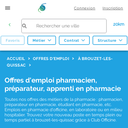
Connexion
Inscription
20km
Favoris
Métier
Contrat
Structure
F
ACCUEIL
OFFRES D'EMPLOI
À BROUZET-LES-
QUISSAC
i
l
Offres d'emploi pharmacien,
t
préparateur, apprenti en pharmacie
r
Toutes nos offres des métiers de la pharmacie : pharmacien,
e
préparateur en pharmacie, étudiant en pharmacie, etc.
s
Emplois en pharmacie d'officine, en laboratoire ou en milieu
hospitalier. Trouvez votre nouveau poste en temps plein ou
d
temps partiel à brouzet-les-quissac grâce à Club Officine.
e