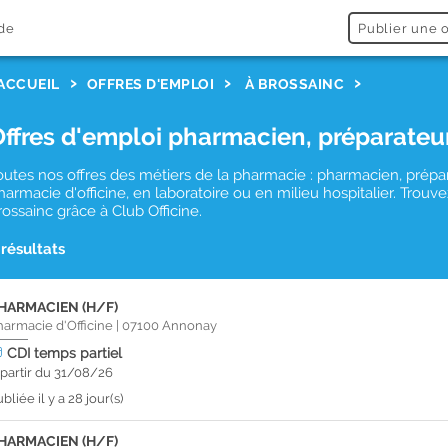
de
Publier une o
ACCUEIL
OFFRES D'EMPLOI
À BROSSAINC
Offres d'emploi pharmacien, préparateu
outes nos offres des métiers de la pharmacie : pharmacien, prépa
harmacie d'officine, en laboratoire ou en milieu hospitalier. Tro
rossainc grâce à Club Officine.
 résultats
HARMACIEN (H/F)
harmacie d'Officine
|
07100
Annonay
CDI
temps partiel
 partir du 31/08/26
bliée il y a 28 jour(s)
HARMACIEN (H/F)