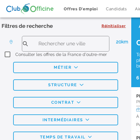
Offres D'emploi
Candidats
Ai
Filtres de recherche
Réinitialiser
20km
Consulter les offres de la France d'outre-mer
T
p
b
MÉTIER
6
STRUCTURE
P
P
CONTRAT
À
INTERMÉDIAIRES
Pu
TEMPS DE TRAVAIL
P