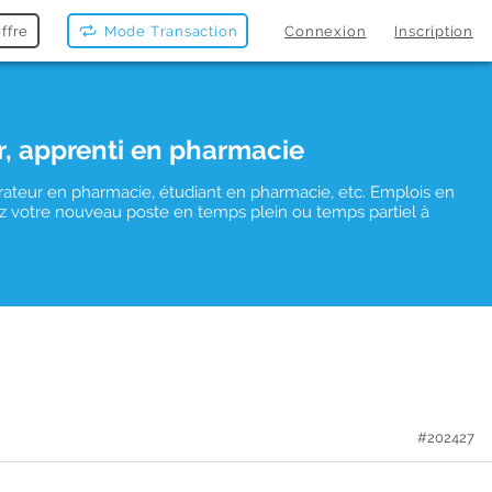
ffre
Mode Transaction
Connexion
Inscription
r, apprenti en pharmacie
rateur en pharmacie, étudiant en pharmacie, etc. Emplois en
uvez votre nouveau poste en temps plein ou temps partiel à
#202427