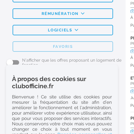
P
RÉMUNÉRATION
À
Pu
LOGICIELS
P
P
FAVORIS
À
N'afficher que les offres proposant un logement de
fonction
Pu
À propos des cookies sur
E
L'emploi Pharmacie par métier
P
clubofficine.fr
Pharmacien (H/F)
Bienvenue ! Ce site utilise des cookies pour
J
mesurer la fréquentation du site afin d’en
Préparateur en Pharmacie (H/F)
Pu
améliorer le fonctionnement et l’administration,
Etudiant en Pharmacie (H/F)
pour améliorer votre expérience utilisateur, ainsi
que pour vous proposer des services interactifs.
P
Etudiant en Pharmacie 6e année validée (H/F)
Nous conservons votre choix mais vous pouvez
P
Conseiller Dermo Cosmetique - Esthéticienne (H/F)
changer ce choix à tout moment en vous