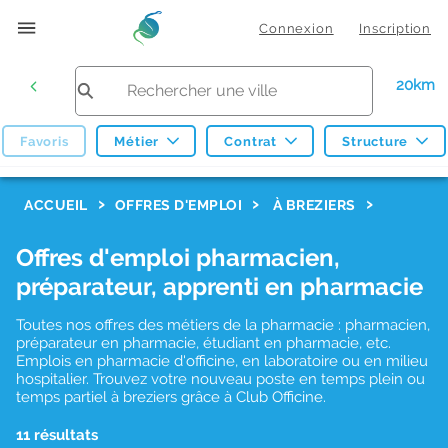
Connexion
Inscription
20km
Favoris
Métier
Contrat
Structure
F
ACCUEIL
OFFRES D'EMPLOI
À BREZIERS
i
Offres d'emploi pharmacien,
l
préparateur, apprenti en pharmacie
t
r
Toutes nos offres des métiers de la pharmacie : pharmacien,
préparateur en pharmacie, étudiant en pharmacie, etc.
e
Emplois en pharmacie d'officine, en laboratoire ou en milieu
hospitalier. Trouvez votre nouveau poste en temps plein ou
s
temps partiel à breziers grâce à Club Officine.
d
11 résultats
e