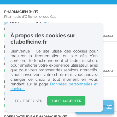
r
PHARMACIEN (H/F)
e
Pharmacie d'Officine
|
05000
Gap
c
CDD
temps partiel
Logement
Du 24/08/26 au 28/08/26
h
À propos des cookies sur
Publiée il y a 3 jour(s)
#204049
e
clubofficine.fr
r
PHARMACIEN (H/F)
Bienvenue ! Ce site utilise des cookies pour
Pharmacie d'Officine
|
05000
Gap
c
mesurer la fréquentation du site afin d’en
CDD
temps plein
améliorer le fonctionnement et l’administration,
h
Du 14/10/26 au 14/03/27
pour améliorer votre expérience utilisateur, ainsi
e
que pour vous proposer des services interactifs.
Publiée il y a 4 jour(s)
#204079
Nous conservons votre choix mais vous pouvez
changer ce choix à tout moment en vous
PHARMACIEN (H/F)
Réinitialiser
rendant sur la page
Données personnelles et
Pharmacie d'Officine
|
05000
Gap
cookies.
CDD
temps partiel
Logement
2
Du 16/09/26 au 17/09/26
0
TOUT REFUSER
TOUT ACCEPTER
k
Publiée il y a 4 jour(s)
#204050
2 filtre(s) actifs
m
Consulter les offres de la France d'outre-mer
PRÉPARATEUR EN PHARMACIE (H/F)