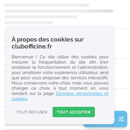
r
e
c
h
À propos des cookies sur
e
clubofficine.fr
r
Bienvenue ! Ce site utilise des cookies pour
c
mesurer la fréquentation du site afin d’en
améliorer le fonctionnement et l’administration,
h
pour améliorer votre expérience utilisateur, ainsi
e
que pour vous proposer des services interactifs.
Nous conservons votre choix mais vous pouvez
changer ce choix à tout moment en vous
Réinitialiser
rendant sur la page
Données personnelles et
cookies.
2
0
TOUT REFUSER
TOUT ACCEPTER
k
2 filtre(s) actifs
m
Consulter les offres de la France d'outre-mer