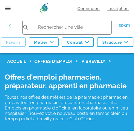
Connexion
Inscription
20km
Favoris
Métier
Contrat
Structure
F
ACCUEIL
OFFRES D'EMPLOI
À BREVILLY
i
Offres d'emploi pharmacien,
l
préparateur, apprenti en pharmacie
t
r
Toutes nos offres des métiers de la pharmacie : pharmacien,
préparateur en pharmacie, étudiant en pharmacie, etc.
e
Emplois en pharmacie d'officine, en laboratoire ou en milieu
hospitalier. Trouvez votre nouveau poste en temps plein ou
s
temps partiel à brevilly grâce à Club Officine.
d
e