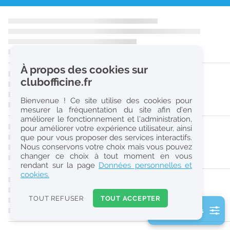
r
e
c
h
À propos des cookies sur
e
clubofficine.fr
r
Bienvenue ! Ce site utilise des cookies pour
c
mesurer la fréquentation du site afin d’en
améliorer le fonctionnement et l’administration,
h
pour améliorer votre expérience utilisateur, ainsi
e
que pour vous proposer des services interactifs.
Nous conservons votre choix mais vous pouvez
changer ce choix à tout moment en vous
Réinitialiser
rendant sur la page
Données personnelles et
cookies.
2
0
TOUT REFUSER
TOUT ACCEPTER
k
2 filtre(s) actifs
m
Consulter les offres de la France d'outre-mer