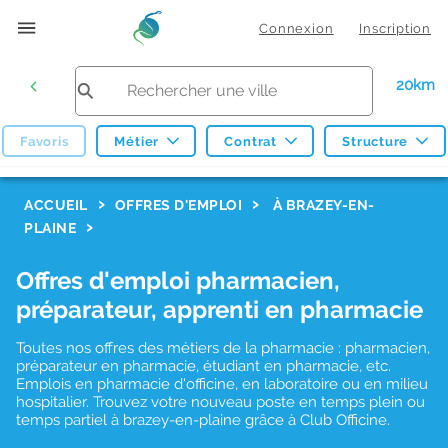
Connexion
Inscription
20km
Favoris
Métier
Contrat
Structure
F
ACCUEIL
OFFRES D'EMPLOI
À BRAZEY-EN-
PLAINE
i
l
Offres d'emploi pharmacien,
t
préparateur, apprenti en pharmacie
r
Toutes nos offres des métiers de la pharmacie : pharmacien,
e
préparateur en pharmacie, étudiant en pharmacie, etc.
s
Emplois en pharmacie d'officine, en laboratoire ou en milieu
hospitalier. Trouvez votre nouveau poste en temps plein ou
d
temps partiel à brazey-en-plaine grâce à Club Officine.
e