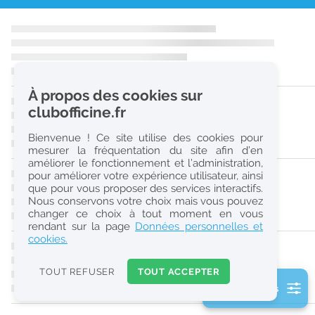
r
e
c
h
À propos des cookies sur
e
clubofficine.fr
r
Bienvenue ! Ce site utilise des cookies pour
c
mesurer la fréquentation du site afin d’en
améliorer le fonctionnement et l’administration,
h
pour améliorer votre expérience utilisateur, ainsi
e
que pour vous proposer des services interactifs.
Nous conservons votre choix mais vous pouvez
changer ce choix à tout moment en vous
Réinitialiser
rendant sur la page
Données personnelles et
cookies.
2
0
TOUT REFUSER
TOUT ACCEPTER
k
2 filtre(s) actifs
m
Consulter les offres de la France d'outre-mer