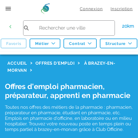
Connexion
Inscription
20km
Favoris
Métier
Contrat
Structure
F
ACCUEIL
OFFRES D'EMPLOI
À BRAZEY-EN-
MORVAN
i
l
Offres d'emploi pharmacien,
t
préparateur, apprenti en pharmacie
r
Toutes nos offres des métiers de la pharmacie : pharmacien,
e
préparateur en pharmacie, étudiant en pharmacie, etc.
s
Emplois en pharmacie d'officine, en laboratoire ou en milieu
hospitalier. Trouvez votre nouveau poste en temps plein ou
d
temps partiel à brazey-en-morvan grâce à Club Officine.
e