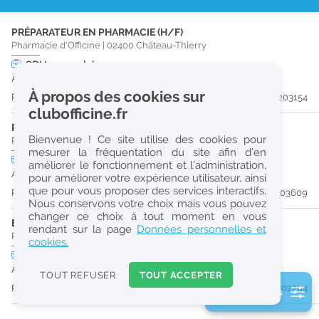
r
PRÉPARATEUR EN PHARMACIE (H/F)
e
Pharmacie d'Officine
|
02400
Château-Thierry
c
CDI
temps plein
À partir du 30/08/26
h
À propos des cookies sur
Publiée il y a 10 jour(s)
#203154
e
clubofficine.fr
r
PHARMACIEN (H/F)
Bienvenue ! Ce site utilise des cookies pour
Pharmacie d'Officine
|
02310
Nogent-L'Artaud
c
mesurer la fréquentation du site afin d’en
CDI
temps plein
améliorer le fonctionnement et l’administration,
h
À partir du 30/08/26
pour améliorer votre expérience utilisateur, ainsi
e
que pour vous proposer des services interactifs.
Publiée il y a 11 jour(s)
#203609
Nous conservons votre choix mais vous pouvez
changer ce choix à tout moment en vous
ETUDIANT EN PHARMACIE (H/F)
Réinitialiser
rendant sur la page
Données personnelles et
Pharmacie d'Officine
|
02400
Château-Thierry
cookies.
CDI
temps partiel
Logement
2
À partir du 31/08/26
0
TOUT REFUSER
TOUT ACCEPTER
k
Publiée il y a 31 jour(s)
#202294
2 filtre(s) actifs
m
Consulter les offres de la France d'outre-mer