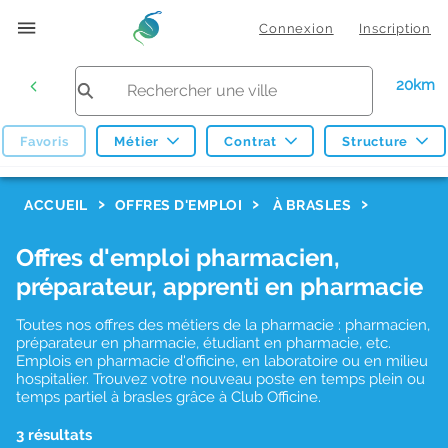
Connexion
Inscription
20km
Favoris
Métier
Contrat
Structure
F
ACCUEIL
OFFRES D'EMPLOI
À BRASLES
i
Offres d'emploi pharmacien,
l
préparateur, apprenti en pharmacie
t
r
Toutes nos offres des métiers de la pharmacie : pharmacien,
préparateur en pharmacie, étudiant en pharmacie, etc.
e
Emplois en pharmacie d'officine, en laboratoire ou en milieu
hospitalier. Trouvez votre nouveau poste en temps plein ou
s
temps partiel à brasles grâce à Club Officine.
d
3 résultats
e