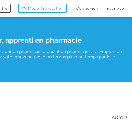
ffre
Mode Transaction
Connexion
Inscription
r, apprenti en pharmacie
rateur en pharmacie, étudiant en pharmacie, etc. Emplois en
uvez votre nouveau poste en temps plein ou temps partiel à
#203597