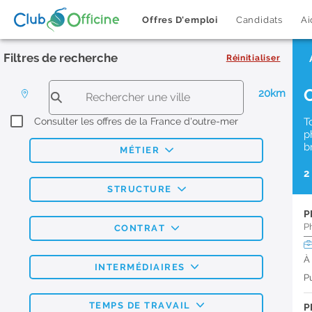
Offres D'emploi
Candidats
Ai
Filtres de recherche
Réinitialiser
20km
Consulter les offres de la France d'outre-mer
T
p
b
MÉTIER
2
STRUCTURE
P
P
CONTRAT
À
INTERMÉDIAIRES
Pu
TEMPS DE TRAVAIL
P