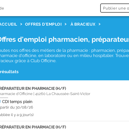
de
Publier une o
ACCUEIL
OFFRES D'EMPLOI
À BRACIEUX
Offres d'emploi pharmacien, préparateu
outes nos offres des métiers de la pharmacie : pharmacien, prépa
harmacie d'officine, en laboratoire ou en milieu hospitalier. Tro
racieux grâce à Club Officine.
 résultats
RÉPARATEUR EN PHARMACIE (H/F)
harmacie d'Officine
|
41260
La Chaussée-Saint-Victor
CDI
temps plein
 partir du 30/08/26
bliée il y a 9 jour(s)
RÉPARATEUR EN PHARMACIE (H/F)