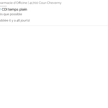
harmacie d'Officine
|
41700
Cour-Cheverny
CDI
temps plein
ès que possible
bliée il y a 46 jour(s)