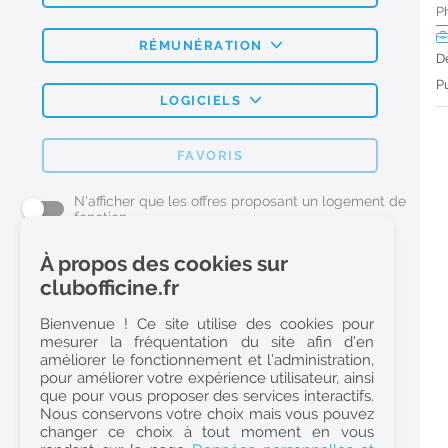
P
RÉMUNÉRATION
D
Pu
LOGICIELS
FAVORIS
N'afficher que les offres proposant un logement de
fonction
À propos des cookies sur
L'emploi Pharmacie par métier
clubofficine.fr
Pharmacien (H/F)
Bienvenue ! Ce site utilise des cookies pour
mesurer la fréquentation du site afin d’en
Préparateur en Pharmacie (H/F)
améliorer le fonctionnement et l’administration,
Etudiant en Pharmacie (H/F)
pour améliorer votre expérience utilisateur, ainsi
que pour vous proposer des services interactifs.
Etudiant en Pharmacie 6e année validée (H/F)
Nous conservons votre choix mais vous pouvez
Conseiller Dermo Cosmetique - Esthéticienne (H/F)
changer ce choix à tout moment en vous