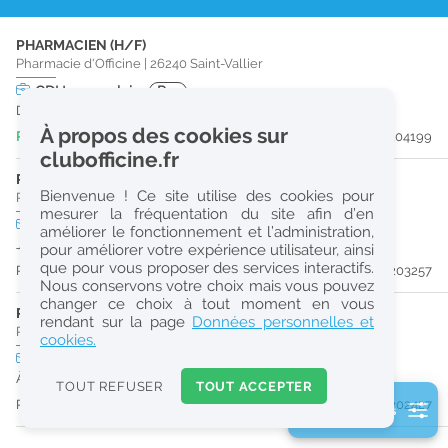
r
PHARMACIEN (H/F)
e
Pharmacie d'Officine
|
26240
Saint-Vallier
c
CDI
temps plein
Pro
Dès que possible
h
À propos des cookies sur
Publiée il y a 3 jour(s)
#204199
e
clubofficine.fr
r
PRÉPARATEUR EN PHARMACIE (H/F)
Bienvenue ! Ce site utilise des cookies pour
Pharmacie d'Officine
|
07300
Tournon-Sur-Rhône
c
mesurer la fréquentation du site afin d’en
CDD
temps plein
améliorer le fonctionnement et l’administration,
h
Jusqu'au 30/08/26
pour améliorer votre expérience utilisateur, ainsi
e
que pour vous proposer des services interactifs.
Publiée il y a 16 jour(s)
#203257
Nous conservons votre choix mais vous pouvez
changer ce choix à tout moment en vous
PHARMACIEN (H/F)
Réinitialiser
rendant sur la page
Données personnelles et
Pharmacie d'Officine
|
07100
Annonay
cookies.
CDI
temps partiel
2
À partir du 31/08/26
0
TOUT REFUSER
TOUT ACCEPTER
k
Publiée il y a 29 jour(s)
#202427
2 filtre(s) actifs
m
Consulter les offres de la France d'outre-mer