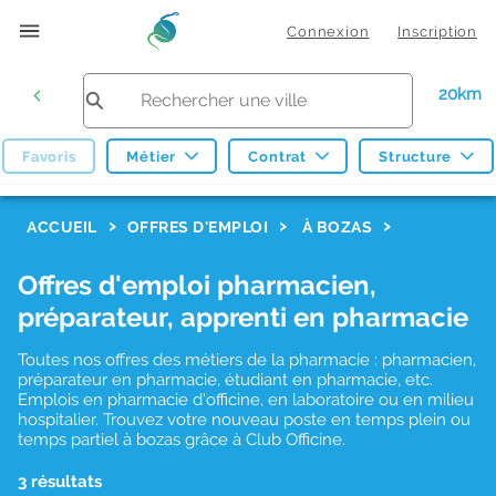
Connexion
Inscription
20km
Favoris
Métier
Contrat
Structure
F
ACCUEIL
OFFRES D'EMPLOI
À BOZAS
i
Offres d'emploi pharmacien,
l
préparateur, apprenti en pharmacie
t
r
Toutes nos offres des métiers de la pharmacie : pharmacien,
préparateur en pharmacie, étudiant en pharmacie, etc.
e
Emplois en pharmacie d'officine, en laboratoire ou en milieu
hospitalier. Trouvez votre nouveau poste en temps plein ou
s
temps partiel à bozas grâce à Club Officine.
d
3 résultats
e