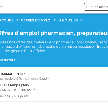
de
Publier une o
ACCUEIL
OFFRES D'EMPLOI
À BOUSIES
Offres d'emploi pharmacien, préparateu
outes nos offres des métiers de la pharmacie : pharmacien, prépa
harmacie d'officine, en laboratoire ou en milieu hospitalier. Tro
ousies grâce à Club Officine.
 résultats
HARMACIEN (H/F)
harmacie d'Officine
|
59540
Caudry
CDD
temps plein
u 14/09/26 au 30/12/26
bliée il y a 12 jour(s)