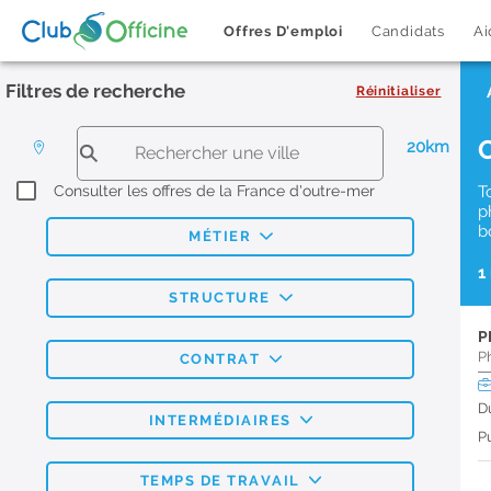
Offres D'emploi
Candidats
Ai
Filtres de recherche
Réinitialiser
20km
Consulter les offres de la France d'outre-mer
T
p
b
MÉTIER
1
STRUCTURE
P
P
CONTRAT
D
INTERMÉDIAIRES
Pu
TEMPS DE TRAVAIL