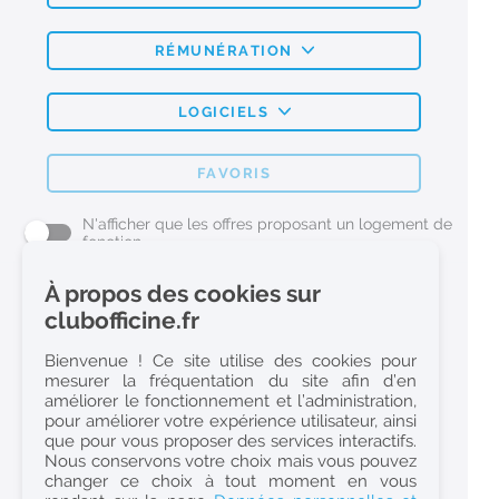
RÉMUNÉRATION
LOGICIELS
FAVORIS
N'afficher que les offres proposant un logement de
fonction
À propos des cookies sur
L'emploi Pharmacie par métier
clubofficine.fr
Pharmacien (H/F)
Bienvenue ! Ce site utilise des cookies pour
mesurer la fréquentation du site afin d’en
Préparateur en Pharmacie (H/F)
améliorer le fonctionnement et l’administration,
Etudiant en Pharmacie (H/F)
pour améliorer votre expérience utilisateur, ainsi
que pour vous proposer des services interactifs.
Etudiant en Pharmacie 6e année validée (H/F)
Nous conservons votre choix mais vous pouvez
Conseiller Dermo Cosmetique - Esthéticienne (H/F)
changer ce choix à tout moment en vous