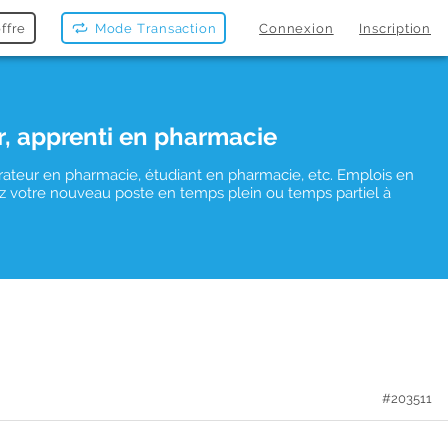
ffre
Mode Transaction
Connexion
Inscription
r, apprenti en pharmacie
rateur en pharmacie, étudiant en pharmacie, etc. Emplois en
uvez votre nouveau poste en temps plein ou temps partiel à
#203511