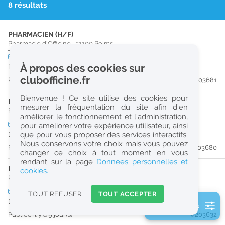
8 résultats
r
e
PHARMACIEN (H/F)
c
Pharmacie d'Officine
|
51100
Reims
h
CDD
temps partiel
À propos des cookies sur
Du 31/08/26 au 30/12/26
e
clubofficine.fr
Publiée il y a 8 jour(s)
#203681
r
Bienvenue ! Ce site utilise des cookies pour
c
ETUDIANT EN PHARMACIE 6E ANNÉE VALIDÉE (H/F)
mesurer la fréquentation du site afin d’en
Pharmacie d'Officine
|
51100
Reims
améliorer le fonctionnement et l’administration,
h
CDD
temps partiel
pour améliorer votre expérience utilisateur, ainsi
e
que pour vous proposer des services interactifs.
Du 31/08/26 au 30/12/26
Nous conservons votre choix mais vous pouvez
Publiée il y a 8 jour(s)
#203680
changer ce choix à tout moment en vous
Réinitialiser
rendant sur la page
Données personnelles et
PRÉPARATEUR EN PHARMACIE (H/F)
cookies.
Pharmacie d'Officine
|
51100
Reims
2
0
CDD
temps plein
TOUT REFUSER
TOUT ACCEPTER
k
Du 30/09/26 au 30/03/27
2 filtre(s) actifs
m
Publiée il y a 9 jour(s)
#203632
Consulter les offres de la France d'outre-mer