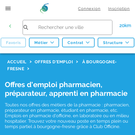
Connexion
Inscription
20km
Favoris
Métier
Contrat
Structure
F
ACCUEIL
OFFRES D'EMPLOI
À BOURGOGNE-
FRESNE
i
l
Offres d'emploi pharmacien,
t
préparateur, apprenti en pharmacie
r
Toutes nos offres des métiers de la pharmacie : pharmacien,
e
préparateur en pharmacie, étudiant en pharmacie, etc.
s
Emplois en pharmacie d'officine, en laboratoire ou en milieu
hospitalier. Trouvez votre nouveau poste en temps plein ou
d
temps partiel à bourgogne-fresne grâce à Club Officine.
e