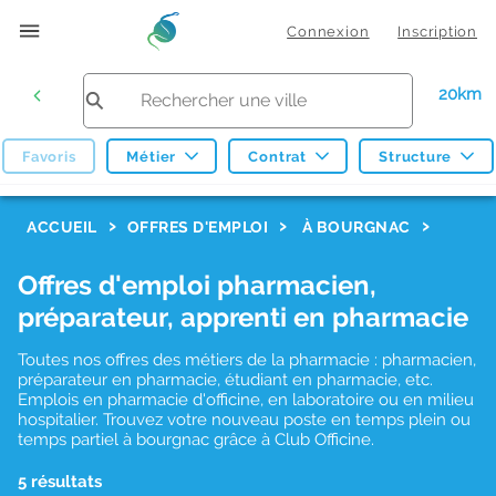
Connexion
Inscription
20km
Favoris
Métier
Contrat
Structure
F
ACCUEIL
OFFRES D'EMPLOI
À BOURGNAC
i
Offres d'emploi pharmacien,
l
préparateur, apprenti en pharmacie
t
r
Toutes nos offres des métiers de la pharmacie : pharmacien,
préparateur en pharmacie, étudiant en pharmacie, etc.
e
Emplois en pharmacie d'officine, en laboratoire ou en milieu
hospitalier. Trouvez votre nouveau poste en temps plein ou
s
temps partiel à bourgnac grâce à Club Officine.
d
5 résultats
e