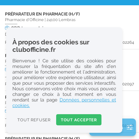
r
PRÉPARATEUR EN PHARMACIE (H/F)
e
Pharmacie d'Officine
|
24100
Lembras
c
CDD
temps plein
Du 30/09/26 au 29/09/27
h
À propos des cookies sur
Publiée il y a 31 jour(s)
#202264
e
clubofficine.fr
r
PRÉPARATEUR EN PHARMACIE (H/F)
Bienvenue ! Ce site utilise des cookies pour
Pharmacie d'Officine
|
24700
Montpon-Ménestérol
c
mesurer la fréquentation du site afin d’en
CDD
temps plein
améliorer le fonctionnement et l’administration,
h
Jusqu'au 30/12/26
pour améliorer votre expérience utilisateur, ainsi
e
que pour vous proposer des services interactifs.
Publiée il y a 33 jour(s)
#202097
Nous conservons votre choix mais vous pouvez
changer ce choix à tout moment en vous
PHARMACIEN (H/F)
Réinitialiser
rendant sur la page
Données personnelles et
Pharmacie d'Officine
|
24700
Montpon-Ménestérol
cookies.
CDD
temps plein
2
Jusqu'au 30/12/26
0
TOUT REFUSER
TOUT ACCEPTER
k
Publiée il y a 33 jour(s)
#202096
2 filtre(s) actifs
m
Consulter les offres de la France d'outre-mer
PRÉPARATEUR EN PHARMACIE (H/F)