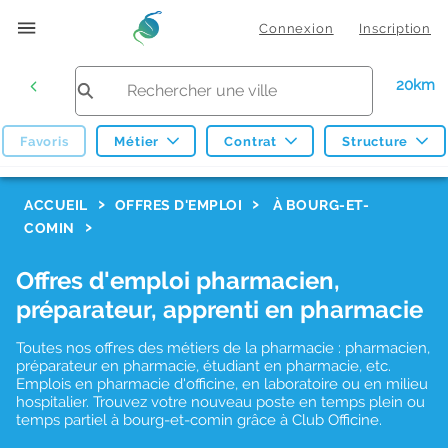
Connexion
Inscription
20km
Favoris
Métier
Contrat
Structure
F
ACCUEIL
OFFRES D'EMPLOI
À BOURG-ET-
COMIN
i
l
Offres d'emploi pharmacien,
t
préparateur, apprenti en pharmacie
r
Toutes nos offres des métiers de la pharmacie : pharmacien,
e
préparateur en pharmacie, étudiant en pharmacie, etc.
s
Emplois en pharmacie d'officine, en laboratoire ou en milieu
hospitalier. Trouvez votre nouveau poste en temps plein ou
d
temps partiel à bourg-et-comin grâce à Club Officine.
e