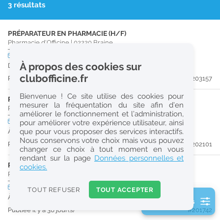
3 résultats
r
e
PRÉPARATEUR EN PHARMACIE (H/F)
c
Pharmacie d'Officine
|
02220
Braine
h
CDD
temps plein
À propos des cookies sur
Du 30/11/26 au 29/04/27
e
clubofficine.fr
Publiée il y a 16 jour(s)
#203157
r
Bienvenue ! Ce site utilise des cookies pour
c
PRÉPARATEUR EN PHARMACIE (H/F)
mesurer la fréquentation du site afin d’en
Pharmacie d'Officine
|
51170
Fismes
améliorer le fonctionnement et l’administration,
h
CDI
temps plein
pour améliorer votre expérience utilisateur, ainsi
e
que pour vous proposer des services interactifs.
À partir du 06/09/26
Nous conservons votre choix mais vous pouvez
Publiée il y a 30 jour(s)
#202101
changer ce choix à tout moment en vous
Réinitialiser
rendant sur la page
Données personnelles et
PHARMACIEN (H/F)
cookies.
Pharmacie d'Officine
|
02000
Laon
2
0
CDI
temps plein
Logement
TOUT REFUSER
TOUT ACCEPTER
k
À partir du 14/09/26
2 filtre(s) actifs
m
Publiée il y a 36 jour(s)
#201742
Consulter les offres de la France d'outre-mer