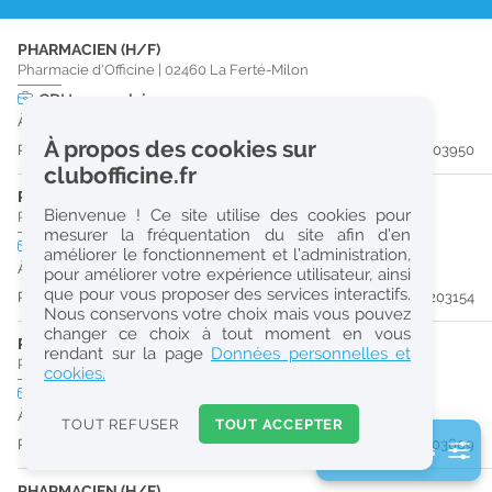
r
PHARMACIEN (H/F)
e
Pharmacie d'Officine
|
02460
La Ferté-Milon
c
CDI
temps plein
À partir du 06/10/26
h
À propos des cookies sur
Publiée il y a 9 jour(s)
#203950
e
clubofficine.fr
r
PRÉPARATEUR EN PHARMACIE (H/F)
Bienvenue ! Ce site utilise des cookies pour
Pharmacie d'Officine
|
02400
Château-Thierry
c
mesurer la fréquentation du site afin d’en
CDI
temps plein
améliorer le fonctionnement et l’administration,
h
À partir du 30/08/26
pour améliorer votre expérience utilisateur, ainsi
e
que pour vous proposer des services interactifs.
Publiée il y a 12 jour(s)
#203154
Nous conservons votre choix mais vous pouvez
changer ce choix à tout moment en vous
PHARMACIEN (H/F)
Réinitialiser
rendant sur la page
Données personnelles et
Pharmacie d'Officine
|
02310
Nogent-L'Artaud
cookies.
CDI
temps plein
2
À partir du 30/08/26
0
TOUT REFUSER
TOUT ACCEPTER
k
Publiée il y a 13 jour(s)
#203609
2 filtre(s) actifs
m
Consulter les offres de la France d'outre-mer
PHARMACIEN (H/F)