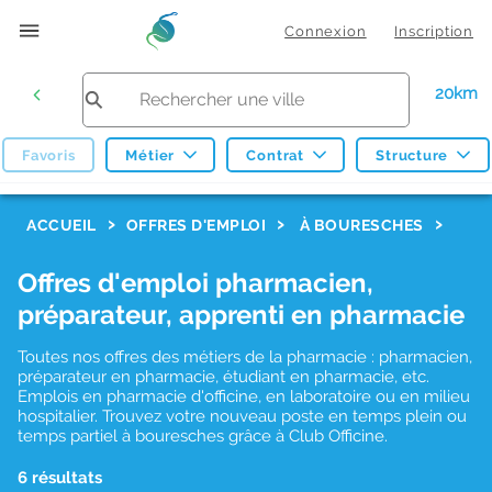
Connexion
Inscription
20km
Favoris
Métier
Contrat
Structure
F
ACCUEIL
OFFRES D'EMPLOI
À BOURESCHES
i
Offres d'emploi pharmacien,
l
préparateur, apprenti en pharmacie
t
r
Toutes nos offres des métiers de la pharmacie : pharmacien,
préparateur en pharmacie, étudiant en pharmacie, etc.
e
Emplois en pharmacie d'officine, en laboratoire ou en milieu
hospitalier. Trouvez votre nouveau poste en temps plein ou
s
temps partiel à bouresches grâce à Club Officine.
d
6 résultats
e