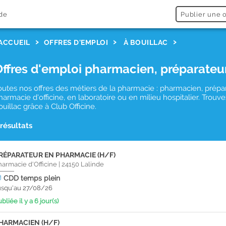
de
Publier une o
ACCUEIL
OFFRES D'EMPLOI
À BOUILLAC
Offres d'emploi pharmacien, préparateu
outes nos offres des métiers de la pharmacie : pharmacien, prépa
harmacie d'officine, en laboratoire ou en milieu hospitalier. Tro
ouillac grâce à Club Officine.
 résultats
RÉPARATEUR EN PHARMACIE (H/F)
harmacie d'Officine
|
24150
Lalinde
CDD
temps plein
usqu'au 27/08/26
bliée il y a 6 jour(s)
HARMACIEN (H/F)