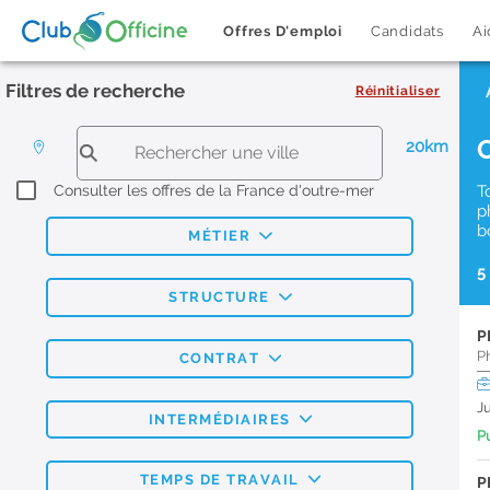
Offres D'emploi
Candidats
Ai
Filtres de recherche
Réinitialiser
20km
Consulter les offres de la France d'outre-mer
T
p
b
MÉTIER
5
STRUCTURE
P
P
CONTRAT
J
INTERMÉDIAIRES
Pu
TEMPS DE TRAVAIL
P