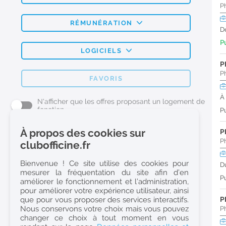
P
RÉMUNÉRATION
D
Pu
LOGICIELS
P
P
FAVORIS
À
N'afficher que les offres proposant un logement de
fonction
Pu
À propos des cookies sur
P
L'emploi Pharmacie par métier
P
clubofficine.fr
Pharmacien (H/F)
Bienvenue ! Ce site utilise des cookies pour
D
mesurer la fréquentation du site afin d’en
Préparateur en Pharmacie (H/F)
Pu
améliorer le fonctionnement et l’administration,
Etudiant en Pharmacie (H/F)
pour améliorer votre expérience utilisateur, ainsi
que pour vous proposer des services interactifs.
P
Etudiant en Pharmacie 6e année validée (H/F)
Nous conservons votre choix mais vous pouvez
P
Conseiller Dermo Cosmetique - Esthéticienne (H/F)
changer ce choix à tout moment en vous