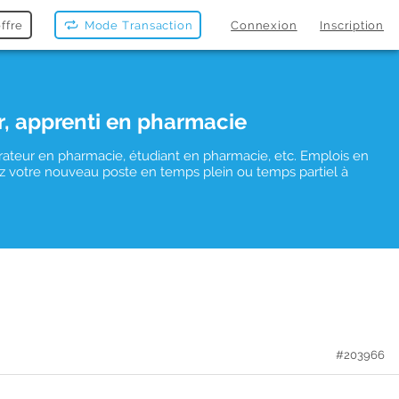
ffre
Mode Transaction
Connexion
Inscription
r, apprenti en pharmacie
rateur en pharmacie, étudiant en pharmacie, etc. Emplois en
uvez votre nouveau poste en temps plein ou temps partiel à
#203966