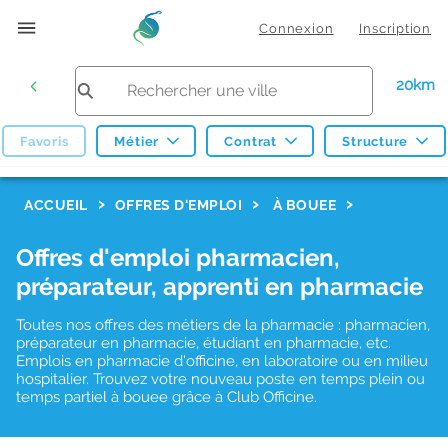
Connexion
Inscription
20km
Favoris
Métier
Contrat
Structure
F
ACCUEIL
OFFRES D'EMPLOI
À BOUEE
i
Offres d'emploi pharmacien,
l
préparateur, apprenti en pharmacie
t
r
Toutes nos offres des métiers de la pharmacie : pharmacien,
préparateur en pharmacie, étudiant en pharmacie, etc.
e
Emplois en pharmacie d'officine, en laboratoire ou en milieu
hospitalier. Trouvez votre nouveau poste en temps plein ou
s
temps partiel à bouee grâce à Club Officine.
d
e