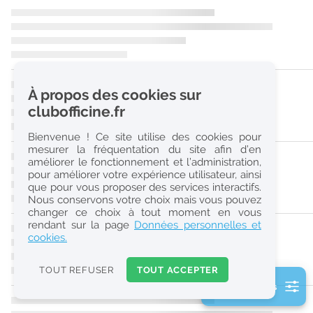
r
e
c
h
À propos des cookies sur
e
clubofficine.fr
r
Bienvenue ! Ce site utilise des cookies pour
c
mesurer la fréquentation du site afin d’en
améliorer le fonctionnement et l’administration,
h
pour améliorer votre expérience utilisateur, ainsi
e
que pour vous proposer des services interactifs.
Nous conservons votre choix mais vous pouvez
changer ce choix à tout moment en vous
Réinitialiser
rendant sur la page
Données personnelles et
cookies.
2
0
TOUT REFUSER
TOUT ACCEPTER
k
2 filtre(s) actifs
m
Consulter les offres de la France d'outre-mer