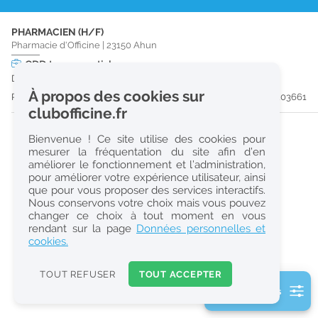
r
PHARMACIEN (H/F)
e
Pharmacie d'Officine
|
23150
Ahun
c
CDD
temps partiel
Du 13/02/27 au 29/08/27
h
À propos des cookies sur
Publiée il y a 13 jour(s)
#203661
e
clubofficine.fr
r
Bienvenue ! Ce site utilise des cookies pour
c
mesurer la fréquentation du site afin d’en
améliorer le fonctionnement et l’administration,
h
pour améliorer votre expérience utilisateur, ainsi
e
que pour vous proposer des services interactifs.
Nous conservons votre choix mais vous pouvez
changer ce choix à tout moment en vous
Réinitialiser
rendant sur la page
Données personnelles et
cookies.
2
0
TOUT REFUSER
TOUT ACCEPTER
k
2 filtre(s) actifs
m
Consulter les offres de la France d'outre-mer