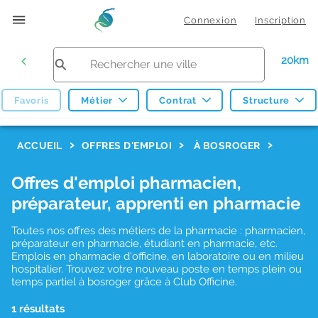
Connexion
Inscription
20km
Favoris
Métier
Contrat
Structure
F
ACCUEIL
OFFRES D'EMPLOI
À BOSROGER
i
Offres d'emploi pharmacien,
l
préparateur, apprenti en pharmacie
t
r
Toutes nos offres des métiers de la pharmacie : pharmacien,
préparateur en pharmacie, étudiant en pharmacie, etc.
e
Emplois en pharmacie d'officine, en laboratoire ou en milieu
hospitalier. Trouvez votre nouveau poste en temps plein ou
s
temps partiel à bosroger grâce à Club Officine.
d
1 résultats
e