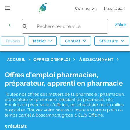
Connexion
Inscription
20km
Favoris
Métier
Contrat
Structure
F
ACCUEIL
OFFRES D'EMPLOI
À BOSCAMNANT
i
Offres d'emploi pharmacien,
l
préparateur, apprenti en pharmacie
t
r
Toutes nos offres des métiers de la pharmacie : pharmacien,
préparateur en pharmacie, étudiant en pharmacie, etc.
e
Emplois en pharmacie d'officine, en laboratoire ou en milieu
hospitalier. Trouvez votre nouveau poste en temps plein ou
s
temps partiel à boscamnant grâce à Club Officine.
d
5 résultats
e