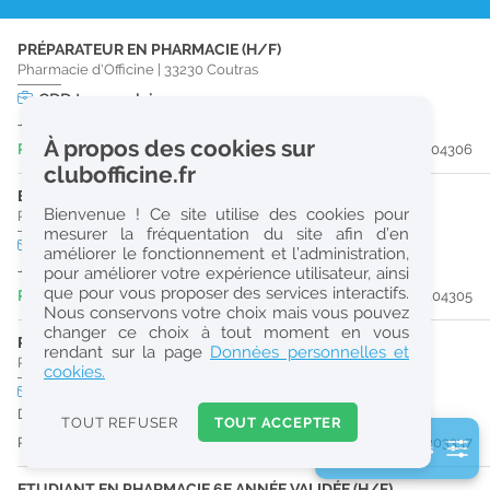
r
PRÉPARATEUR EN PHARMACIE (H/F)
e
Pharmacie d'Officine
|
33230
Coutras
c
CDD
temps plein
Jusqu'au 21/08/26
h
À propos des cookies sur
Publiée il y a 3 jour(s)
#204306
e
clubofficine.fr
r
ETUDIANT EN PHARMACIE 6E ANNÉE VALIDÉE (H/F)
Bienvenue ! Ce site utilise des cookies pour
Pharmacie d'Officine
|
33230
Coutras
c
mesurer la fréquentation du site afin d’en
CDD
temps plein
améliorer le fonctionnement et l’administration,
h
Jusqu'au 21/08/26
pour améliorer votre expérience utilisateur, ainsi
e
que pour vous proposer des services interactifs.
Publiée il y a 3 jour(s)
#204305
Nous conservons votre choix mais vous pouvez
changer ce choix à tout moment en vous
PRÉPARATEUR EN PHARMACIE (H/F)
Réinitialiser
rendant sur la page
Données personnelles et
Pharmacie d'Officine
|
33230
Coutras
cookies.
CDI
temps plein
2
Dès que possible
0
TOUT REFUSER
TOUT ACCEPTER
k
Publiée il y a 17 jour(s)
#203337
2 filtre(s) actifs
m
Consulter les offres de la France d'outre-mer
ETUDIANT EN PHARMACIE 6E ANNÉE VALIDÉE (H/F)