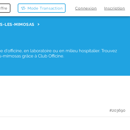
ffre
Mode Transaction
Connexion
Inscription
ES-LES-MIMOSAS
'officine, en laboratoire ou en milieu hospitalier. Trouvez
-mimosas grâce à Club Officine.
#203690