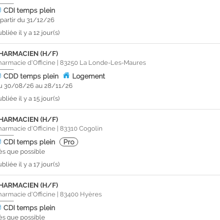
CDI
temps plein
 partir du 31/12/26
bliée il y a 12 jour(s)
HARMACIEN (H/F)
harmacie d'Officine
|
83250
La Londe-Les-Maures
CDD
temps plein
Logement
u 30/08/26 au 28/11/26
bliée il y a 15 jour(s)
HARMACIEN (H/F)
harmacie d'Officine
|
83310
Cogolin
CDI
temps plein
Pro
ès que possible
bliée il y a 17 jour(s)
HARMACIEN (H/F)
harmacie d'Officine
|
83400
Hyères
CDI
temps plein
ès que possible