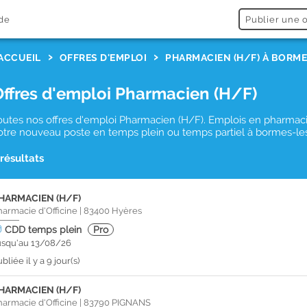
de
Publier une o
ACCUEIL
OFFRES D'EMPLOI
PHARMACIEN (H/F) À BORM
Offres d'emploi Pharmacien (H/F)
outes nos offres d'emploi Pharmacien (H/F). Emplois en pharmacie d
otre nouveau poste en temps plein ou temps partiel à bormes-les
 résultats
HARMACIEN (H/F)
harmacie d'Officine
|
83400
Hyères
CDD
temps plein
Pro
usqu'au 13/08/26
bliée il y a 9 jour(s)
HARMACIEN (H/F)
harmacie d'Officine
|
83790
PIGNANS