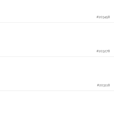
#203458
#203278
#203118