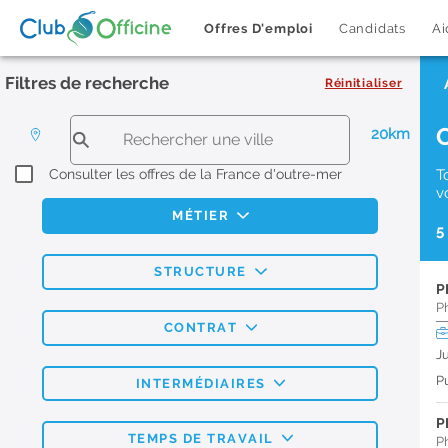
Offres D'emploi
Candidats
Ai
Filtres de recherche
Réinitialiser
20km
Consulter les offres de la France d'outre-mer
T
v
MÉTIER
5
STRUCTURE
P
P
CONTRAT
J
Pu
INTERMÉDIAIRES
P
TEMPS DE TRAVAIL
P