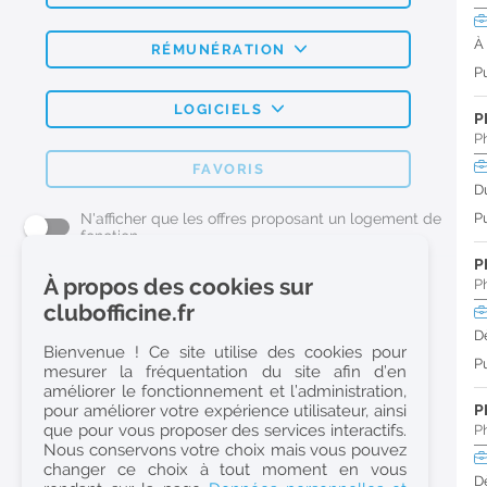
À
RÉMUNÉRATION
Pu
LOGICIELS
P
P
FAVORIS
D
N'afficher que les offres proposant un logement de
Pu
fonction
P
À propos des cookies sur
P
L'emploi Pharmacie par métier
clubofficine.fr
D
Pharmacien (H/F)
Bienvenue ! Ce site utilise des cookies pour
Pu
mesurer la fréquentation du site afin d’en
Préparateur en Pharmacie (H/F)
améliorer le fonctionnement et l’administration,
Etudiant en Pharmacie (H/F)
pour améliorer votre expérience utilisateur, ainsi
P
que pour vous proposer des services interactifs.
P
Etudiant en Pharmacie 6e année validée (H/F)
Nous conservons votre choix mais vous pouvez
Conseiller Dermo Cosmetique - Esthéticienne (H/F)
changer ce choix à tout moment en vous
D