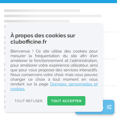
r
e
c
h
À propos des cookies sur
e
clubofficine.fr
r
Bienvenue ! Ce site utilise des cookies pour
c
mesurer la fréquentation du site afin d’en
améliorer le fonctionnement et l’administration,
h
pour améliorer votre expérience utilisateur, ainsi
e
que pour vous proposer des services interactifs.
Nous conservons votre choix mais vous pouvez
changer ce choix à tout moment en vous
Réinitialiser
rendant sur la page
Données personnelles et
cookies.
2
0
TOUT REFUSER
TOUT ACCEPTER
k
2 filtre(s) actifs
m
Consulter les offres de la France d'outre-mer