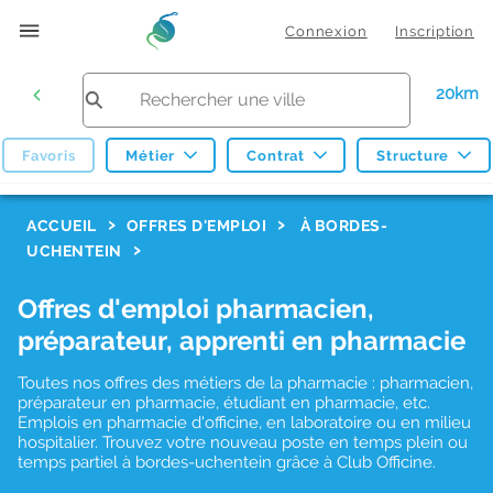
Connexion
Inscription
20km
Favoris
Métier
Contrat
Structure
F
ACCUEIL
OFFRES D'EMPLOI
À BORDES-
UCHENTEIN
i
l
Offres d'emploi pharmacien,
t
préparateur, apprenti en pharmacie
r
Toutes nos offres des métiers de la pharmacie : pharmacien,
e
préparateur en pharmacie, étudiant en pharmacie, etc.
s
Emplois en pharmacie d'officine, en laboratoire ou en milieu
hospitalier. Trouvez votre nouveau poste en temps plein ou
d
temps partiel à bordes-uchentein grâce à Club Officine.
e