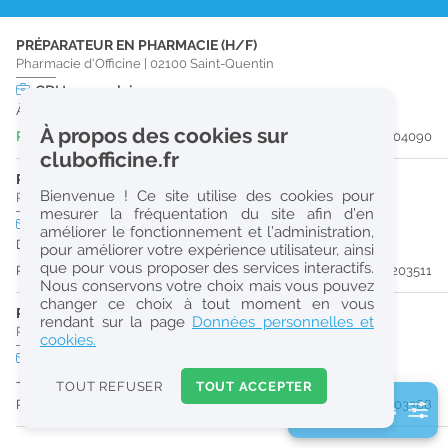
r
PRÉPARATEUR EN PHARMACIE (H/F)
e
Pharmacie d'Officine
|
02100
Saint-Quentin
c
CDI
temps plein
À partir du 19/09/26
h
À propos des cookies sur
Publiée il y a 5 jour(s)
#204090
e
clubofficine.fr
r
PHARMACIEN (H/F)
Bienvenue ! Ce site utilise des cookies pour
Pharmacie d'Officine
|
59540
Caudry
c
mesurer la fréquentation du site afin d’en
CDD
temps plein
améliorer le fonctionnement et l’administration,
h
Du 14/09/26 au 30/12/26
pour améliorer votre expérience utilisateur, ainsi
e
que pour vous proposer des services interactifs.
Publiée il y a 12 jour(s)
#203511
Nous conservons votre choix mais vous pouvez
changer ce choix à tout moment en vous
PHARMACIEN (H/F)
Réinitialiser
rendant sur la page
Données personnelles et
Pharmacie d'Officine
|
02100
Saint-Quentin
cookies.
CDD
temps plein
2
Jusqu'au 29/11/26
0
TOUT REFUSER
TOUT ACCEPTER
k
Publiée il y a 15 jour(s)
#203368
2 filtre(s) actifs
m
Consulter les offres de la France d'outre-mer