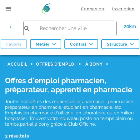
Connexion
Inscription
20km
Favoris
Métier
Contrat
Structure
F
ACCUEIL
OFFRES D'EMPLOI
À BONY
i
Offres d'emploi pharmacien,
l
préparateur, apprenti en pharmacie
t
r
Toutes nos offres des métiers de la pharmacie : pharmacien,
préparateur en pharmacie, étudiant en pharmacie, etc.
e
Emplois en pharmacie d'officine, en laboratoire ou en milieu
hospitalier. Trouvez votre nouveau poste en temps plein ou
s
temps partiel à bony grâce à Club Officine.
d
3 résultats
e