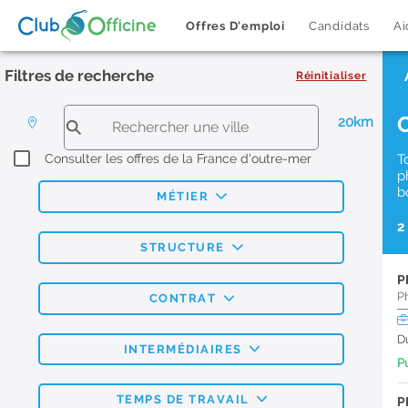
Offres D'emploi
Candidats
Ai
Filtres de recherche
Réinitialiser
20km
Consulter les offres de la France d'outre-mer
T
p
b
MÉTIER
2
STRUCTURE
P
P
CONTRAT
D
INTERMÉDIAIRES
Pu
TEMPS DE TRAVAIL
P