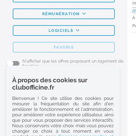
P
RÉMUNÉRATION
À
Pu
LOGICIELS
FAVORIS
N'afficher que les offres proposant un logement de
fonction
À propos des cookies sur
L'emploi Pharmacie par métier
clubofficine.fr
Pharmacien (H/F)
Bienvenue ! Ce site utilise des cookies pour
mesurer la fréquentation du site afin d’en
Préparateur en Pharmacie (H/F)
améliorer le fonctionnement et l’administration,
Etudiant en Pharmacie (H/F)
pour améliorer votre expérience utilisateur, ainsi
que pour vous proposer des services interactifs.
Etudiant en Pharmacie 6e année validée (H/F)
Nous conservons votre choix mais vous pouvez
Conseiller Dermo Cosmetique - Esthéticienne (H/F)
changer ce choix à tout moment en vous