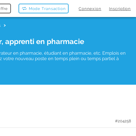
ffre
Mode Transaction
Connexion
Inscription
S
r, apprenti en pharmacie
rateur en pharmacie, étudiant en pharmacie, etc. Emplois en
uvez votre nouveau poste en temps plein ou temps partiel à
#204258