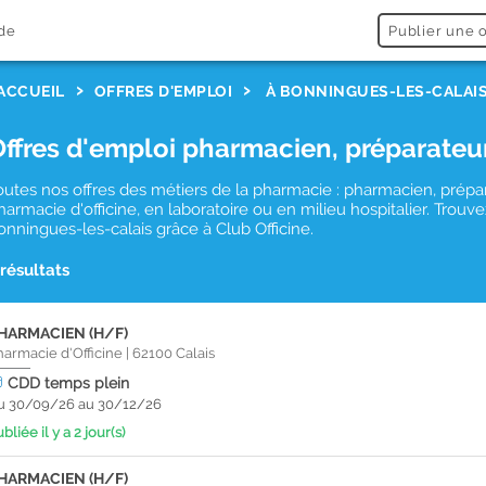
de
Publier une o
ACCUEIL
OFFRES D'EMPLOI
À BONNINGUES-LES-CALAI
Offres d'emploi pharmacien, préparateu
outes nos offres des métiers de la pharmacie : pharmacien, prépa
harmacie d'officine, en laboratoire ou en milieu hospitalier. Tro
onningues-les-calais grâce à Club Officine.
 résultats
HARMACIEN (H/F)
harmacie d'Officine
|
62100
Calais
CDD
temps plein
u 30/09/26 au 30/12/26
bliée il y a 2 jour(s)
HARMACIEN (H/F)